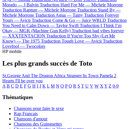
Morado —
J Balvin
Traduction Hard For Me —
Michele Morrone
Traduction Rapture —
Michele Morrone
Traduction Stand By —
Michele Morrone
Traduction Agua —
Tainy
Traduction Forever
Yours —
Avicii
Traduction Come & Go —
Juice WRLD
Traduction
You Need to Calm Down —
Taylor Swift
Traduction I Think I’m
Okay —
MGK (Machine Gun Kelly)
Traduction bad vibes forever
—
XXXTENTACION
Traduction If You're Too Shy (Let Me
Know) —
The 1975
Traduction Tough Love —
Avicii
Traduction
Lovefool —
Twocolors
HP mobile
Les plus grands succès de Toto
St.George And The Dragon
Africa
Stranger In Town
Pamela
2
Hearts
I'll be over you
A
B
C
D
E
F
G
H
I
J
K
L
M
N
O
P
Q
R
S
T
U
V
W
X
Y
Z
0-9
Thématiques
Chansons pour faire le sexe
Rap Français
Chansons d'amour
Chansons des Guinguettes