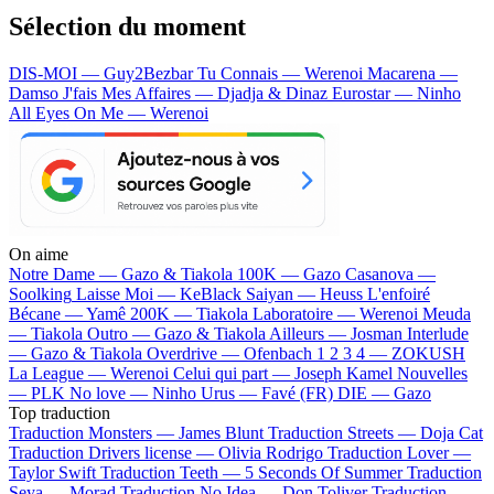
Sélection du moment
DIS-MOI — Guy2Bezbar
Tu Connais — Werenoi
Macarena —
Damso
J'fais Mes Affaires — Djadja & Dinaz
Eurostar — Ninho
All Eyes On Me — Werenoi
On aime
Notre Dame —
Gazo & Tiakola
100K —
Gazo
Casanova —
Soolking
Laisse Moi —
KeBlack
Saiyan —
Heuss L'enfoiré
Bécane —
Yamê
200K —
Tiakola
Laboratoire —
Werenoi
Meuda
—
Tiakola
Outro —
Gazo & Tiakola
Ailleurs —
Josman
Interlude
—
Gazo & Tiakola
Overdrive —
Ofenbach
1 2 3 4 —
ZOKUSH
La League —
Werenoi
Celui qui part —
Joseph Kamel
Nouvelles
—
PLK
No love —
Ninho
Urus —
Favé (FR)
DIE —
Gazo
Top traduction
Traduction Monsters —
James Blunt
Traduction Streets —
Doja Cat
Traduction Drivers license —
Olivia Rodrigo
Traduction Lover —
Taylor Swift
Traduction Teeth —
5 Seconds Of Summer
Traduction
Seya —
Morad
Traduction No Idea —
Don Toliver
Traduction