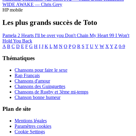
WIDE AWAKE —
Chris Grey
HP mobile
Les plus grands succès de Toto
Pamela
2 Hearts
I'll be over you
Don't Chain My Heart
99
I Won't
Hold You Back
A
B
C
D
E
F
G
H
I
J
K
L
M
N
O
P
Q
R
S
T
U
V
W
X
Y
Z
0-9
Thématiques
Chansons pour faire le sexe
Rap Français
Chansons d'amour
Chansons des Guinguettes
Chansons de Rugby et 3ème mi-temps
Chanson bonne humeur
Plan de site
Mentions légales
Paramètres cookies
Cookie Settings