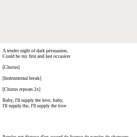
A tender night of dark persuasion,
Could be my first and last occasion
[Chorus]
[Instrumental break]
[Chorus repeats 2x]
Baby, I'll supply the love, baby,
I'll supply the, I'll supply the love
Paroles.net dispose d'un accord de licence de paroles de chansons