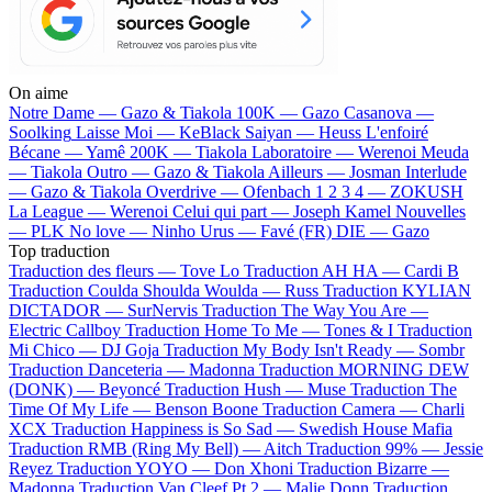
On aime
Notre Dame —
Gazo & Tiakola
100K —
Gazo
Casanova —
Soolking
Laisse Moi —
KeBlack
Saiyan —
Heuss L'enfoiré
Bécane —
Yamê
200K —
Tiakola
Laboratoire —
Werenoi
Meuda
—
Tiakola
Outro —
Gazo & Tiakola
Ailleurs —
Josman
Interlude
—
Gazo & Tiakola
Overdrive —
Ofenbach
1 2 3 4 —
ZOKUSH
La League —
Werenoi
Celui qui part —
Joseph Kamel
Nouvelles
—
PLK
No love —
Ninho
Urus —
Favé (FR)
DIE —
Gazo
Top traduction
Traduction des fleurs —
Tove Lo
Traduction AH HA —
Cardi B
Traduction Coulda Shoulda Woulda —
Russ
Traduction KYLIAN
DICTADOR —
SurNervis
Traduction The Way You Are —
Electric Callboy
Traduction Home To Me —
Tones & I
Traduction
Mi Chico —
DJ Goja
Traduction My Body Isn't Ready —
Sombr
Traduction Danceteria —
Madonna
Traduction MORNING DEW
(DONK) —
Beyoncé
Traduction Hush —
Muse
Traduction The
Time Of My Life —
Benson Boone
Traduction Camera —
Charli
XCX
Traduction Happiness is So Sad —
Swedish House Mafia
Traduction RMB (Ring My Bell) —
Aitch
Traduction 99% —
Jessie
Reyez
Traduction YOYO —
Don Xhoni
Traduction Bizarre —
Madonna
Traduction Van Cleef Pt 2 —
Malie Donn
Traduction