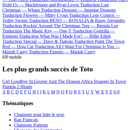
Hold Us —
Macklemore and Ryan Lewis
Traduction Last
Christmas —
Wham
Traduction Demons —
Imagine Dragons
Traduction Flowers —
Miley Cyrus
Traduction Lose Control —
Teddy Swims
Traduction BESO —
ROSALÍA & Rauw Alejandro
Traduction Rockin' Around The Christmas Tree —
Brenda Lee
Traduction The Magic Key —
One-T
Traduction Godzilla —
Eminem
Traduction What Was I Made For? —
Billie Eilish
Traduction Special —
Dave & Tiakola
Traduction Paint The Town
Red —
Doja Cat
Traduction All I Want For Christmas Is You —
Mariah Carey
Traduction Emorio —
Mariah Carey
HP mobile
Les plus grands succès de Toto
Girl Goodbye
St.George And The Dragon
Africa
Stranger In Town
Pamela
2 Hearts
A
B
C
D
E
F
G
H
I
J
K
L
M
N
O
P
Q
R
S
T
U
V
W
X
Y
Z
0-9
Thématiques
Chansons pour faire le sexe
Rap Français
Chansons d'amour