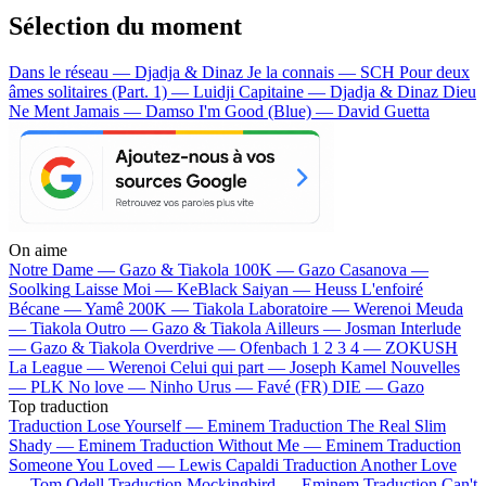
Sélection du moment
Dans le réseau — Djadja & Dinaz
Je la connais — SCH
Pour deux
âmes solitaires (Part. 1) — Luidji
Capitaine — Djadja & Dinaz
Dieu
Ne Ment Jamais — Damso
I'm Good (Blue) — David Guetta
On aime
Notre Dame —
Gazo & Tiakola
100K —
Gazo
Casanova —
Soolking
Laisse Moi —
KeBlack
Saiyan —
Heuss L'enfoiré
Bécane —
Yamê
200K —
Tiakola
Laboratoire —
Werenoi
Meuda
—
Tiakola
Outro —
Gazo & Tiakola
Ailleurs —
Josman
Interlude
—
Gazo & Tiakola
Overdrive —
Ofenbach
1 2 3 4 —
ZOKUSH
La League —
Werenoi
Celui qui part —
Joseph Kamel
Nouvelles
—
PLK
No love —
Ninho
Urus —
Favé (FR)
DIE —
Gazo
Top traduction
Traduction Lose Yourself —
Eminem
Traduction The Real Slim
Shady —
Eminem
Traduction Without Me —
Eminem
Traduction
Someone You Loved —
Lewis Capaldi
Traduction Another Love
—
Tom Odell
Traduction Mockingbird —
Eminem
Traduction Can't