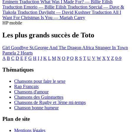
Eminem
Traduction What Was I Made For? —
Billie Eilish
Traduction Emorio —
Billie Eilish
Traduction Special —
Dave &
Tiakola
Traduction Daylight —
David Kushner
Traduction All I
Want For Christmas Is You —
Mariah Carey
HP mobile
Les plus grands succès de Toto
Girl Goodbye
St.George And The Dragon
Africa
Stranger In Town
Pamela
2 Hearts
A
B
C
D
E
F
G
H
I
J
K
L
M
N
O
P
Q
R
S
T
U
V
W
X
Y
Z
0-9
Thématiques
Chansons pour faire le sexe
Rap Français
Chansons d'amour
Chansons des Guinguettes
Chansons de Rugby et 3ème mi-temps
Chanson bonne humeur
Plan de site
Mentions légales