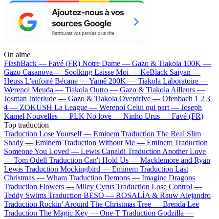
On aime
FlashBack —
Favé (FR)
Notre Dame —
Gazo & Tiakola
100K —
Gazo
Casanova —
Soolking
Laisse Moi —
KeBlack
Saiyan —
Heuss L'enfoiré
Bécane —
Yamê
200K —
Tiakola
Laboratoire —
Werenoi
Meuda —
Tiakola
Outro —
Gazo & Tiakola
Ailleurs —
Josman
Interlude —
Gazo & Tiakola
Overdrive —
Ofenbach
1 2 3
4 —
ZOKUSH
La League —
Werenoi
Celui qui part —
Joseph
Kamel
Nouvelles —
PLK
No love —
Ninho
Urus —
Favé (FR)
Top traduction
Traduction Lose Yourself —
Eminem
Traduction The Real Slim
Shady —
Eminem
Traduction Without Me —
Eminem
Traduction
Someone You Loved —
Lewis Capaldi
Traduction Another Love
—
Tom Odell
Traduction Can't Hold Us —
Macklemore and Ryan
Lewis
Traduction Mockingbird —
Eminem
Traduction Last
Christmas —
Wham
Traduction Demons —
Imagine Dragons
Traduction Flowers —
Miley Cyrus
Traduction Lose Control —
Teddy Swims
Traduction BESO —
ROSALÍA & Rauw Alejandro
Traduction Rockin' Around The Christmas Tree —
Brenda Lee
Traduction The Magic Key —
One-T
Traduction Godzilla —