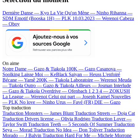
Dernière Danse — Kyo
La Vie Qu'on Mène — Ninho
Rihanna —
SDM
Emotif (Booska 1H) — PLK
10.03.2023 — Werenoi
Cabeza
— Oboy
On aime
Notre Dame —
Gazo & Tiakola
100K —
Gazo
Casanova —
Soolking
Laisse Moi —
KeBlack
Saiyan —
Heuss L'enfoiré
Bécane —
Yamê
200K —
Tiakola
Laboratoire —
Werenoi
Meuda
—
Tiakola
Outro —
Gazo & Tiakola
Ailleurs —
Josman
Interlude
—
Gazo & Tiakola
Overdrive —
Ofenbach
1 2 3 4 —
ZOKUSH
La League —
Werenoi
Celui qui part —
Joseph Kamel
Nouvelles
—
PLK
No love —
Ninho
Urus —
Favé (FR)
DIE —
Gazo
Top traduction
Traduction Monsters —
James Blunt
Traduction Streets —
Doja Cat
Traduction Drivers license —
Olivia Rodrigo
Traduction Lover —
Taylor Swift
Traduction Teeth —
5 Seconds Of Summer
Traduction
Seya —
Morad
Traduction No Idea —
Don Toliver
Traduction
Morado —
J Balvin
Traduction Hard For Me —
Michele Morrone