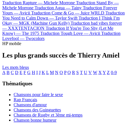
Traduction Rapture —
Michele Morrone
Traduction Stand By —
Michele Morrone
Traduction Agua —
Tainy
Traduction Forever
Yours —
Avicii
Traduction Come & Go —
Juice WRLD
Traduction
You Need to Calm Down —
Taylor Swift
Traduction I Think I’m
Okay —
MGK (Machine Gun Kelly)
Traduction bad vibes forever
—
XXXTENTACION
Traduction If You're Too Shy (Let Me
Know) —
The 1975
Traduction Tough Love —
Avicii
Traduction
Lovefool —
Twocolors
HP mobile
Les plus grands succès de Thierry Amiel
Les mots bleus
A
B
C
D
E
F
G
H
I
J
K
L
M
N
O
P
Q
R
S
T
U
V
W
X
Y
Z
0-9
Thématiques
Chansons pour faire le sexe
Rap Français
Chansons d'amour
Chansons des Guinguettes
Chansons de Rugby et 3ème mi-temps
Chanson bonne humeur