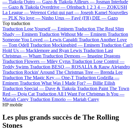
—
Tiakola
Outro —
Gazo & Tiakola
Ailleurs —
Josman
Interlude
—
Gazo & Tiakola
Overdrive —
Ofenbach
1 2 3 4 —
ZOKUSH
La League —
Werenoi
Celui qui part —
Joseph Kamel
Nouvelles
—
PLK
No love —
Ninho
Urus —
Favé (FR)
DIE —
Gazo
Top traduction
Traduction Lose Yourself —
Eminem
Traduction The Real Slim
Shady —
Eminem
Traduction Without Me —
Eminem
Traduction
Someone You Loved —
Lewis Capaldi
Traduction Another Love
—
Tom Odell
Traduction Mockingbird —
Eminem
Traduction Can't
Hold Us —
Macklemore and Ryan Lewis
Traduction Last
Christmas —
Wham
Traduction Demons —
Imagine Dragons
Traduction Flowers —
Miley Cyrus
Traduction Lose Control —
Teddy Swims
Traduction BESO —
ROSALÍA & Rauw Alejandro
Traduction Rockin' Around The Christmas Tree —
Brenda Lee
Traduction The Magic Key —
One-T
Traduction Godzilla —
Eminem
Traduction What Was I Made For? —
Billie Eilish
Traduction Special —
Dave & Tiakola
Traduction Paint The Town
Red —
Doja Cat
Traduction All I Want For Christmas Is You —
Mariah Carey
Traduction Emorio —
Mariah Carey
HP mobile
Les plus grands succès de The Rolling
Stones