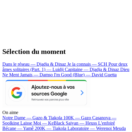
Sélection du moment
Dans le réseau — Djadja & Dinaz
Je la connais — SCH
Pour deux
âmes solitaires (Part. 1) — Luidji
Capitaine — Djadja & Dinaz
Dieu
Ne Ment Jamais — Damso
I'm Good (Blue) — David Guetta
On aime
Notre Dame —
Gazo & Tiakola
100K —
Gazo
Casanova —
Soolking
Laisse Moi —
KeBlack
Saiyan —
Heuss L'enfoiré
Bécane —
Yamê
200K —
Tiakola
Laboratoire —
Werenoi
Meuda