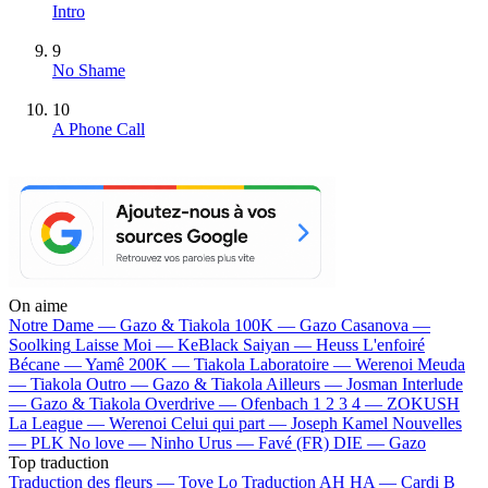
Intro
9
No Shame
10
A Phone Call
On aime
Notre Dame —
Gazo & Tiakola
100K —
Gazo
Casanova —
Soolking
Laisse Moi —
KeBlack
Saiyan —
Heuss L'enfoiré
Bécane —
Yamê
200K —
Tiakola
Laboratoire —
Werenoi
Meuda
—
Tiakola
Outro —
Gazo & Tiakola
Ailleurs —
Josman
Interlude
—
Gazo & Tiakola
Overdrive —
Ofenbach
1 2 3 4 —
ZOKUSH
La League —
Werenoi
Celui qui part —
Joseph Kamel
Nouvelles
—
PLK
No love —
Ninho
Urus —
Favé (FR)
DIE —
Gazo
Top traduction
Traduction des fleurs —
Tove Lo
Traduction AH HA —
Cardi B