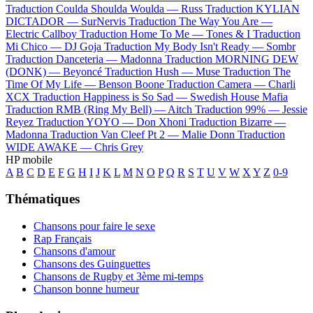
Traduction Coulda Shoulda Woulda —
Russ
Traduction KYLIAN
DICTADOR —
SurNervis
Traduction The Way You Are —
Electric Callboy
Traduction Home To Me —
Tones & I
Traduction
Mi Chico —
DJ Goja
Traduction My Body Isn't Ready —
Sombr
Traduction Danceteria —
Madonna
Traduction MORNING DEW
(DONK) —
Beyoncé
Traduction Hush —
Muse
Traduction The
Time Of My Life —
Benson Boone
Traduction Camera —
Charli
XCX
Traduction Happiness is So Sad —
Swedish House Mafia
Traduction RMB (Ring My Bell) —
Aitch
Traduction 99% —
Jessie
Reyez
Traduction YOYO —
Don Xhoni
Traduction Bizarre —
Madonna
Traduction Van Cleef Pt 2 —
Malie Donn
Traduction
WIDE AWAKE —
Chris Grey
HP mobile
A
B
C
D
E
F
G
H
I
J
K
L
M
N
O
P
Q
R
S
T
U
V
W
X
Y
Z
0-9
Thématiques
Chansons pour faire le sexe
Rap Français
Chansons d'amour
Chansons des Guinguettes
Chansons de Rugby et 3ème mi-temps
Chanson bonne humeur