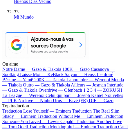
Buenos Días Vecino
33
Mi Mundo
On aime
Notre Dame —
Gazo & Tiakola
100K —
Gazo
Casanova —
Soolking
Laisse Moi —
KeBlack
Saiyan —
Heuss L'enfoiré
Bécane —
Yamê
200K —
Tiakola
Laboratoire —
Werenoi
Meuda
—
Tiakola
Outro —
Gazo & Tiakola
Ailleurs —
Josman
Interlude
—
Gazo & Tiakola
Overdrive —
Ofenbach
1 2 3 4 —
ZOKUSH
La League —
Werenoi
Celui qui part —
Joseph Kamel
Nouvelles
—
PLK
No love —
Ninho
Urus —
Favé (FR)
DIE —
Gazo
Top traduction
Traduction Lose Yourself —
Eminem
Traduction The Real Slim
Shady —
Eminem
Traduction Without Me —
Eminem
Traduction
Someone You Loved —
Lewis Capaldi
Traduction Another Love
—
Tom Odell
Traduction Mockingbird —
Eminem
Traduction Can't