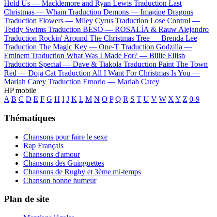
Hold Us —
Macklemore and Ryan Lewis
Traduction Last
Christmas —
Wham
Traduction Demons —
Imagine Dragons
Traduction Flowers —
Miley Cyrus
Traduction Lose Control —
Teddy Swims
Traduction BESO —
ROSALÍA & Rauw Alejandro
Traduction Rockin' Around The Christmas Tree —
Brenda Lee
Traduction The Magic Key —
One-T
Traduction Godzilla —
Eminem
Traduction What Was I Made For? —
Billie Eilish
Traduction Special —
Dave & Tiakola
Traduction Paint The Town
Red —
Doja Cat
Traduction All I Want For Christmas Is You —
Mariah Carey
Traduction Emorio —
Mariah Carey
HP mobile
A
B
C
D
E
F
G
H
I
J
K
L
M
N
O
P
Q
R
S
T
U
V
W
X
Y
Z
0-9
Thématiques
Chansons pour faire le sexe
Rap Français
Chansons d'amour
Chansons des Guinguettes
Chansons de Rugby et 3ème mi-temps
Chanson bonne humeur
Plan de site