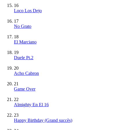
16
Loco Los Dejo
17
No Grato
18
El Marciano
19
Duele Pt.2
20
Acho Cabron
21
Game Over
22
Almighty En El 16
23
Happy Birthday
(Grand succès)