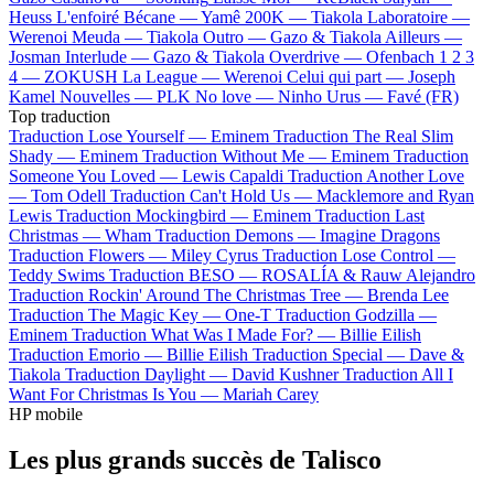
Heuss L'enfoiré
Bécane —
Yamê
200K —
Tiakola
Laboratoire —
Werenoi
Meuda —
Tiakola
Outro —
Gazo & Tiakola
Ailleurs —
Josman
Interlude —
Gazo & Tiakola
Overdrive —
Ofenbach
1 2 3
4 —
ZOKUSH
La League —
Werenoi
Celui qui part —
Joseph
Kamel
Nouvelles —
PLK
No love —
Ninho
Urus —
Favé (FR)
Top traduction
Traduction Lose Yourself —
Eminem
Traduction The Real Slim
Shady —
Eminem
Traduction Without Me —
Eminem
Traduction
Someone You Loved —
Lewis Capaldi
Traduction Another Love
—
Tom Odell
Traduction Can't Hold Us —
Macklemore and Ryan
Lewis
Traduction Mockingbird —
Eminem
Traduction Last
Christmas —
Wham
Traduction Demons —
Imagine Dragons
Traduction Flowers —
Miley Cyrus
Traduction Lose Control —
Teddy Swims
Traduction BESO —
ROSALÍA & Rauw Alejandro
Traduction Rockin' Around The Christmas Tree —
Brenda Lee
Traduction The Magic Key —
One-T
Traduction Godzilla —
Eminem
Traduction What Was I Made For? —
Billie Eilish
Traduction Emorio —
Billie Eilish
Traduction Special —
Dave &
Tiakola
Traduction Daylight —
David Kushner
Traduction All I
Want For Christmas Is You —
Mariah Carey
HP mobile
Les plus grands succès de Talisco