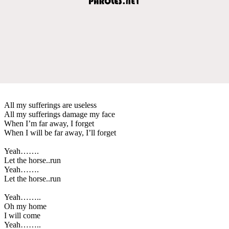
All my sufferings are useless
All my sufferings damage my face
When I’m far away, I forget
When I will be far away, I’ll forget
Yeah…….
Let the horse..run
Yeah…….
Let the horse..run
Yeah……..
Oh my home
I will come
Yeah……..