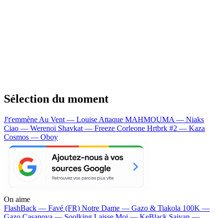
Sélection du moment
J't'emmène Au Vent — Louise Attaque
MAHMOUMA — Niaks
Ciao — Werenoi
Shavkat — Freeze Corleone
Hrtbrk #2 — Kaza
Cosmos — Oboy
On aime
FlashBack —
Favé (FR)
Notre Dame —
Gazo & Tiakola
100K —
Gazo
Casanova —
Soolking
Laisse Moi —
KeBlack
Saiyan —