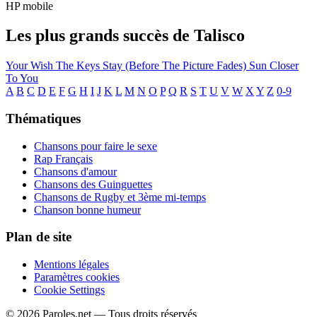
HP mobile
Les plus grands succès de Talisco
Your Wish
The Keys
Stay (Before The Picture Fades)
Sun
Closer
To You
A
B
C
D
E
F
G
H
I
J
K
L
M
N
O
P
Q
R
S
T
U
V
W
X
Y
Z
0-9
Thématiques
Chansons pour faire le sexe
Rap Français
Chansons d'amour
Chansons des Guinguettes
Chansons de Rugby et 3ème mi-temps
Chanson bonne humeur
Plan de site
Mentions légales
Paramètres cookies
Cookie Settings
© 2026 Paroles.net — Tous droits réservés