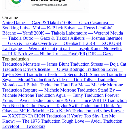
On aime
Notre Dame —
Gazo & Tiakola
100K —
Gazo
Casanova —
Soolking
Laisse Moi —
KeBlack
Saiyan —
Heuss L'enfoiré
Bécane —
Yamê
200K —
Tiakola
Laboratoire —
Werenoi
Meuda
—
Tiakola
Outro —
Gazo & Tiakola
Ailleurs —
Josman
Interlude
—
Gazo & Tiakola
Overdrive —
Ofenbach
1 2 3 4 —
ZOKUSH
La League —
Werenoi
Celui qui part —
Joseph Kamel
Nouvelles
—
PLK
No love —
Ninho
Urus —
Favé (FR)
DIE —
Gazo
Top traduction
Traduction Monsters —
James Blunt
Traduction Streets —
Doja Cat
Traduction Drivers license —
Olivia Rodrigo
Traduction Lover —
Taylor Swift
Traduction Teeth —
5 Seconds Of Summer
Traduction
Seya —
Morad
Traduction No Idea —
Don Toliver
Traduction
Morado —
J Balvin
Traduction Hard For Me —
Michele Morrone
Traduction Rapture —
Michele Morrone
Traduction Stand By —
Michele Morrone
Traduction Agua —
Tainy
Traduction Forever
Yours —
Avicii
Traduction Come & Go —
Juice WRLD
Traduction
You Need to Calm Down —
Taylor Swift
Traduction I Think I’m
Okay —
MGK (Machine Gun Kelly)
Traduction bad vibes forever
—
XXXTENTACION
Traduction If You're Too Shy (Let Me
Know) —
The 1975
Traduction Tough Love —
Avicii
Traduction
Lovefool —
Twocolors