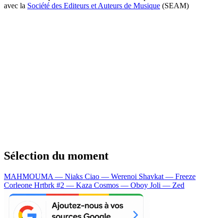
avec la
Société des Editeurs et Auteurs de Musique
(SEAM)
Sélection du moment
MAHMOUMA — Niaks
Ciao — Werenoi
Shavkat — Freeze
Corleone
Hrtbrk #2 — Kaza
Cosmos — Oboy
Joli — Zed