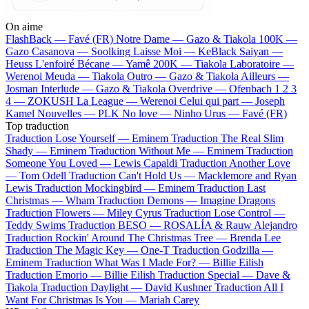
On aime
FlashBack —
Favé (FR)
Notre Dame —
Gazo & Tiakola
100K —
Gazo
Casanova —
Soolking
Laisse Moi —
KeBlack
Saiyan —
Heuss L'enfoiré
Bécane —
Yamê
200K —
Tiakola
Laboratoire —
Werenoi
Meuda —
Tiakola
Outro —
Gazo & Tiakola
Ailleurs —
Josman
Interlude —
Gazo & Tiakola
Overdrive —
Ofenbach
1 2 3
4 —
ZOKUSH
La League —
Werenoi
Celui qui part —
Joseph
Kamel
Nouvelles —
PLK
No love —
Ninho
Urus —
Favé (FR)
Top traduction
Traduction Lose Yourself —
Eminem
Traduction The Real Slim
Shady —
Eminem
Traduction Without Me —
Eminem
Traduction
Someone You Loved —
Lewis Capaldi
Traduction Another Love
—
Tom Odell
Traduction Can't Hold Us —
Macklemore and Ryan
Lewis
Traduction Mockingbird —
Eminem
Traduction Last
Christmas —
Wham
Traduction Demons —
Imagine Dragons
Traduction Flowers —
Miley Cyrus
Traduction Lose Control —
Teddy Swims
Traduction BESO —
ROSALÍA & Rauw Alejandro
Traduction Rockin' Around The Christmas Tree —
Brenda Lee
Traduction The Magic Key —
One-T
Traduction Godzilla —
Eminem
Traduction What Was I Made For? —
Billie Eilish
Traduction Emorio —
Billie Eilish
Traduction Special —
Dave &
Tiakola
Traduction Daylight —
David Kushner
Traduction All I
Want For Christmas Is You —
Mariah Carey