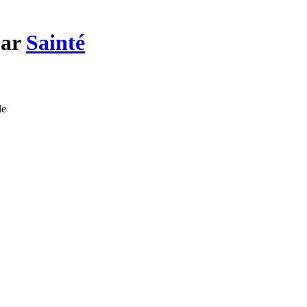
par
Sainté
le