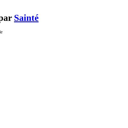
 par
Sainté
le