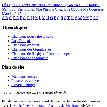
Dès Que Le Vent Soufflera
C'est Quand Qu'on Va Ou ?
Doudou
S'en Fout
Viens Chez Moi J'habite Chez Une Copine
Ma Gonzesse
Marche A L'ombre
A
B
C
D
E
F
G
H
I
J
K
L
M
N
O
P
Q
R
S
T
U
V
W
X
Y
Z
0-9
Thématiques
Chansons pour faire le sexe
Rap Français
Chansons d'amour
Chansons des Guinguettes
Chansons de Rugby et 3ème mi-temps
Chanson bonne humeur
Plan de site
Mentions légales
Paramètres cookies
Cookie Settings
© 2026 Paroles.net — Tous droits réservés
Paroles.net dispose d'un accord de licence de paroles de chansons
avec la
Société des Editeurs et Auteurs de Musique
(SEAM)