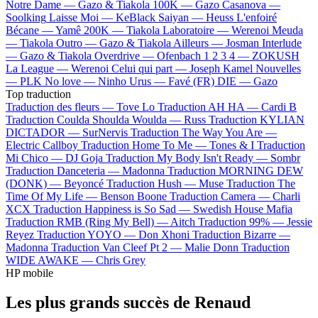
Notre Dame —
Gazo & Tiakola
100K —
Gazo
Casanova —
Soolking
Laisse Moi —
KeBlack
Saiyan —
Heuss L'enfoiré
Bécane —
Yamê
200K —
Tiakola
Laboratoire —
Werenoi
Meuda
—
Tiakola
Outro —
Gazo & Tiakola
Ailleurs —
Josman
Interlude
—
Gazo & Tiakola
Overdrive —
Ofenbach
1 2 3 4 —
ZOKUSH
La League —
Werenoi
Celui qui part —
Joseph Kamel
Nouvelles
—
PLK
No love —
Ninho
Urus —
Favé (FR)
DIE —
Gazo
Top traduction
Traduction des fleurs —
Tove Lo
Traduction AH HA —
Cardi B
Traduction Coulda Shoulda Woulda —
Russ
Traduction KYLIAN
DICTADOR —
SurNervis
Traduction The Way You Are —
Electric Callboy
Traduction Home To Me —
Tones & I
Traduction
Mi Chico —
DJ Goja
Traduction My Body Isn't Ready —
Sombr
Traduction Danceteria —
Madonna
Traduction MORNING DEW
(DONK) —
Beyoncé
Traduction Hush —
Muse
Traduction The
Time Of My Life —
Benson Boone
Traduction Camera —
Charli
XCX
Traduction Happiness is So Sad —
Swedish House Mafia
Traduction RMB (Ring My Bell) —
Aitch
Traduction 99% —
Jessie
Reyez
Traduction YOYO —
Don Xhoni
Traduction Bizarre —
Madonna
Traduction Van Cleef Pt 2 —
Malie Donn
Traduction
WIDE AWAKE —
Chris Grey
HP mobile
Les plus grands succès de Renaud