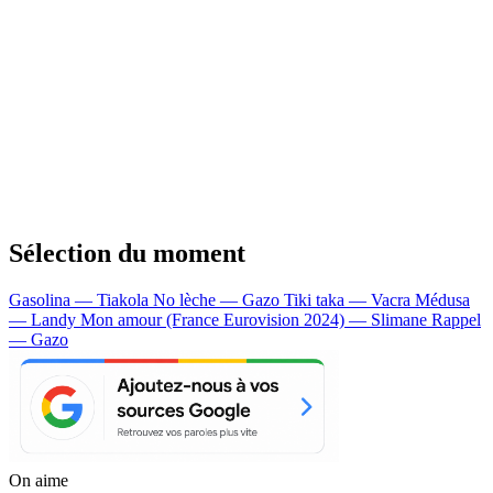
Sélection du moment
Gasolina — Tiakola
No lèche — Gazo
Tiki taka — Vacra
Médusa
— Landy
Mon amour (France Eurovision 2024) — Slimane
Rappel
— Gazo
On aime