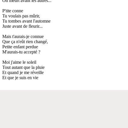
On meurt avant les autres...
P'tite conne
Tu voulais pas mûrir,
Tu tombes avant l'automne
Juste avant de fleurir...
Mais t'aurais-je connue
Que ça n'eût rien changé,
Petite enfant perdue
M'aurais-tu accepté ?
Moi j'aime le soleil
Tout autant que la pluie
Et quand je me réveille
Et que je suis en vie