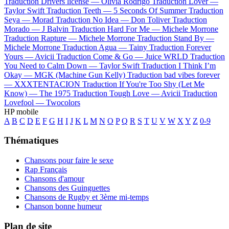
Traduction Drivers license —
Olivia Rodrigo
Traduction Lover —
Taylor Swift
Traduction Teeth —
5 Seconds Of Summer
Traduction
Seya —
Morad
Traduction No Idea —
Don Toliver
Traduction
Morado —
J Balvin
Traduction Hard For Me —
Michele Morrone
Traduction Rapture —
Michele Morrone
Traduction Stand By —
Michele Morrone
Traduction Agua —
Tainy
Traduction Forever
Yours —
Avicii
Traduction Come & Go —
Juice WRLD
Traduction
You Need to Calm Down —
Taylor Swift
Traduction I Think I’m
Okay —
MGK (Machine Gun Kelly)
Traduction bad vibes forever
—
XXXTENTACION
Traduction If You're Too Shy (Let Me
Know) —
The 1975
Traduction Tough Love —
Avicii
Traduction
Lovefool —
Twocolors
HP mobile
A
B
C
D
E
F
G
H
I
J
K
L
M
N
O
P
Q
R
S
T
U
V
W
X
Y
Z
0-9
Thématiques
Chansons pour faire le sexe
Rap Français
Chansons d'amour
Chansons des Guinguettes
Chansons de Rugby et 3ème mi-temps
Chanson bonne humeur
Plan de site