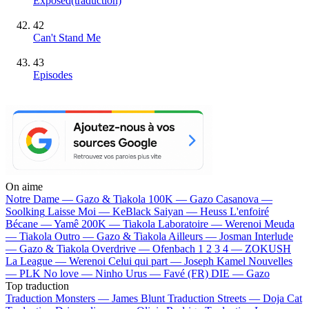
Exposed(traduction)
42
Can't Stand Me
43
Episodes
On aime
Notre Dame —
Gazo & Tiakola
100K —
Gazo
Casanova —
Soolking
Laisse Moi —
KeBlack
Saiyan —
Heuss L'enfoiré
Bécane —
Yamê
200K —
Tiakola
Laboratoire —
Werenoi
Meuda
—
Tiakola
Outro —
Gazo & Tiakola
Ailleurs —
Josman
Interlude
—
Gazo & Tiakola
Overdrive —
Ofenbach
1 2 3 4 —
ZOKUSH
La League —
Werenoi
Celui qui part —
Joseph Kamel
Nouvelles
—
PLK
No love —
Ninho
Urus —
Favé (FR)
DIE —
Gazo
Top traduction
Traduction Monsters —
James Blunt
Traduction Streets —
Doja Cat