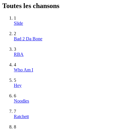
Toutes les chansons
1
Slide
2
Bad 2 Da Bone
3
RBA
4
Who Am I
5
Hey
6
Noodles
7
Ratchett
8