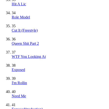
Hit A Lic
34
Role Model
35
Cut It (Freestyle)
36
Queen Shit Part 2
37
WTF You Looking At
38
Exposed
39
I'm Rollin
40
Need Me
41