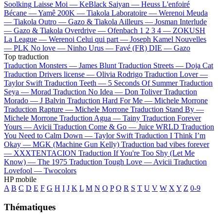
Soolking
Laisse Moi —
KeBlack
Saiyan —
Heuss L'enfoiré
Bécane —
Yamê
200K —
Tiakola
Laboratoire —
Werenoi
Meuda
—
Tiakola
Outro —
Gazo & Tiakola
Ailleurs —
Josman
Interlude
—
Gazo & Tiakola
Overdrive —
Ofenbach
1 2 3 4 —
ZOKUSH
La League —
Werenoi
Celui qui part —
Joseph Kamel
Nouvelles
—
PLK
No love —
Ninho
Urus —
Favé (FR)
DIE —
Gazo
Top traduction
Traduction Monsters —
James Blunt
Traduction Streets —
Doja Cat
Traduction Drivers license —
Olivia Rodrigo
Traduction Lover —
Taylor Swift
Traduction Teeth —
5 Seconds Of Summer
Traduction
Seya —
Morad
Traduction No Idea —
Don Toliver
Traduction
Morado —
J Balvin
Traduction Hard For Me —
Michele Morrone
Traduction Rapture —
Michele Morrone
Traduction Stand By —
Michele Morrone
Traduction Agua —
Tainy
Traduction Forever
Yours —
Avicii
Traduction Come & Go —
Juice WRLD
Traduction
You Need to Calm Down —
Taylor Swift
Traduction I Think I’m
Okay —
MGK (Machine Gun Kelly)
Traduction bad vibes forever
—
XXXTENTACION
Traduction If You're Too Shy (Let Me
Know) —
The 1975
Traduction Tough Love —
Avicii
Traduction
Lovefool —
Twocolors
HP mobile
A
B
C
D
E
F
G
H
I
J
K
L
M
N
O
P
Q
R
S
T
U
V
W
X
Y
Z
0-9
Thématiques