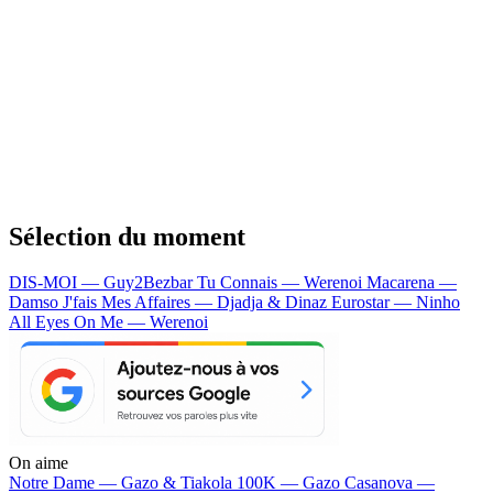
Sélection du moment
DIS-MOI — Guy2Bezbar
Tu Connais — Werenoi
Macarena —
Damso
J'fais Mes Affaires — Djadja & Dinaz
Eurostar — Ninho
All Eyes On Me — Werenoi
On aime
Notre Dame —
Gazo & Tiakola
100K —
Gazo
Casanova —