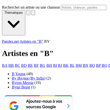
Rechercher un artiste ou une chanson
Thématiques
Paroles.net
Artistes en "B"
BY
Artistes en "
B
"
BA
BB
BC
BD
BE
BF
BG
BH
BI
BJ
BK
BL
BM
BN
BO
BP
BQ
B Young
(49)
By Индия (By India)
(2)
Byron Messia
(19)
Bytar Beast
(1)