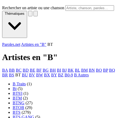
Rechercher un artiste ou une chanson
Thématiques
Paroles.net
Artistes en "B"
BT
Artistes en "
B
"
BA
BB
BC
BD
BE
BF
BG
BH
BI
BJ
BK
BL
BM
BN
BO
BP
BQ
BR
BS
BT
BU
BV
BW
BX
BY
BZ
B0-9
B Autres
B Traits
(1)
Bt
(5)
BT93
(1)
BTM
(2)
BTNG
(27)
BTOB
(29)
BTS
(279)
BTS GANG
(5)