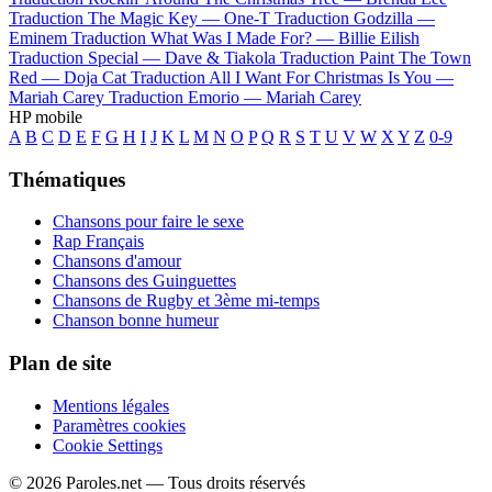
Traduction The Magic Key —
One-T
Traduction Godzilla —
Eminem
Traduction What Was I Made For? —
Billie Eilish
Traduction Special —
Dave & Tiakola
Traduction Paint The Town
Red —
Doja Cat
Traduction All I Want For Christmas Is You —
Mariah Carey
Traduction Emorio —
Mariah Carey
HP mobile
A
B
C
D
E
F
G
H
I
J
K
L
M
N
O
P
Q
R
S
T
U
V
W
X
Y
Z
0-9
Thématiques
Chansons pour faire le sexe
Rap Français
Chansons d'amour
Chansons des Guinguettes
Chansons de Rugby et 3ème mi-temps
Chanson bonne humeur
Plan de site
Mentions légales
Paramètres cookies
Cookie Settings
© 2026 Paroles.net — Tous droits réservés