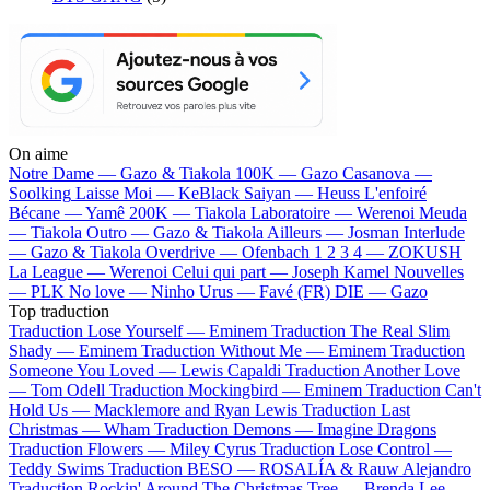
On aime
Notre Dame —
Gazo & Tiakola
100K —
Gazo
Casanova —
Soolking
Laisse Moi —
KeBlack
Saiyan —
Heuss L'enfoiré
Bécane —
Yamê
200K —
Tiakola
Laboratoire —
Werenoi
Meuda
—
Tiakola
Outro —
Gazo & Tiakola
Ailleurs —
Josman
Interlude
—
Gazo & Tiakola
Overdrive —
Ofenbach
1 2 3 4 —
ZOKUSH
La League —
Werenoi
Celui qui part —
Joseph Kamel
Nouvelles
—
PLK
No love —
Ninho
Urus —
Favé (FR)
DIE —
Gazo
Top traduction
Traduction Lose Yourself —
Eminem
Traduction The Real Slim
Shady —
Eminem
Traduction Without Me —
Eminem
Traduction
Someone You Loved —
Lewis Capaldi
Traduction Another Love
—
Tom Odell
Traduction Mockingbird —
Eminem
Traduction Can't
Hold Us —
Macklemore and Ryan Lewis
Traduction Last
Christmas —
Wham
Traduction Demons —
Imagine Dragons
Traduction Flowers —
Miley Cyrus
Traduction Lose Control —
Teddy Swims
Traduction BESO —
ROSALÍA & Rauw Alejandro
Traduction Rockin' Around The Christmas Tree —
Brenda Lee