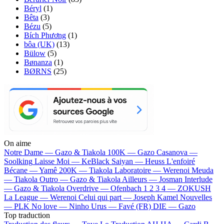
Béryl
(1)
Bêta
(3)
Bézu
(5)
Bích Phương
(1)
bôa (UK)
(13)
Bülow
(5)
Bønanza
(1)
BØRNS
(25)
On aime
Notre Dame —
Gazo & Tiakola
100K —
Gazo
Casanova —
Soolking
Laisse Moi —
KeBlack
Saiyan —
Heuss L'enfoiré
Bécane —
Yamê
200K —
Tiakola
Laboratoire —
Werenoi
Meuda
—
Tiakola
Outro —
Gazo & Tiakola
Ailleurs —
Josman
Interlude
—
Gazo & Tiakola
Overdrive —
Ofenbach
1 2 3 4 —
ZOKUSH
La League —
Werenoi
Celui qui part —
Joseph Kamel
Nouvelles
—
PLK
No love —
Ninho
Urus —
Favé (FR)
DIE —
Gazo
Top traduction