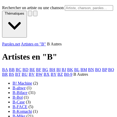
Rechercher un artiste ou une chanson
Thématiques
Paroles.net
Artistes en "B"
B Autres
Artistes en "
B
"
BA
BB
BC
BD
BE
BF
BG
BH
BI
BJ
BK
BL
BM
BN
BO
BP
BQ
BR
BS
BT
BU
BV
BW
BX
BY
BZ
B0-9
B Autres
B! Machine
(2)
B-ahwe
(1)
B-Biface
(31)
B-Bol
(1)
B-Case
(3)
B-FACE
(5)
B-Komachi
(1)
B-Mike
(21)