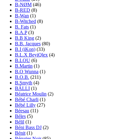
B-NØM
(46)
B-RED
(8)
B-Wan
(1)
B-Witched
(8)
B. Fats
(1)
B.A.P
(3)
B.B King
(2)
B.B. Jacques
(80)
B.I (iKon)
(33)
B.L.X BeyiQlex
(4)
B.LOU
(6)
B.Martin
(1)
B.O Wunna
(1)
B.O.B.
(211)
B.Smyth
(4)
BÁLLI
(1)
Béatrice Moulin
(2)
Bébé Charli
(1)
Bébé Lilly
(27)
Béesau
(11)
Béles
(5)
Bélil
(1)
Béni Bass DJ
(2)
Bénit
(1)
Bérurier Noir
(85)