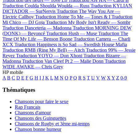
Traduction des fleurs —
Tove Lo
Traduction AH HA —
Cardi B
Traduction Coulda Shoulda Woulda —
Russ
Traduction KYLIAN
DICTADOR —
SurNervis
Traduction The Way You Are —
Electric Callboy
Traduction Home To Me —
Tones & I
Traduction
Mi Chico —
DJ Goja
Traduction My Body Isn't Ready —
Sombr
Traduction Danceteria —
Madonna
Traduction MORNING DEW
(DONK) —
Beyoncé
Traduction Hush —
Muse
Traduction The
Time Of My Life —
Benson Boone
Traduction Camera —
Charli
XCX
Traduction Happiness is So Sad —
Swedish House Mafia
Traduction RMB (Ring My Bell) —
Aitch
Traduction 99% —
Jessie
Reyez
Traduction YOYO —
Don Xhoni
Traduction Bizarre —
Madonna
Traduction Van Cleef Pt 2 —
Malie Donn
Traduction
WIDE AWAKE —
Chris Grey
HP mobile
A
B
C
D
E
F
G
H
I
J
K
L
M
N
O
P
Q
R
S
T
U
V
W
X
Y
Z
0-9
Thématiques
Chansons pour faire le sexe
Rap Français
Chansons d'amour
Chansons des Guinguettes
Chansons de Rugby et 3ème mi-temps
Chanson bonne humeur