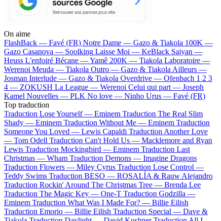
On aime
FlashBack —
Favé (FR)
Notre Dame —
Gazo & Tiakola
100K —
Gazo
Casanova —
Soolking
Laisse Moi —
KeBlack
Saiyan —
Heuss L'enfoiré
Bécane —
Yamê
200K —
Tiakola
Laboratoire —
Werenoi
Meuda —
Tiakola
Outro —
Gazo & Tiakola
Ailleurs —
Josman
Interlude —
Gazo & Tiakola
Overdrive —
Ofenbach
1 2 3
4 —
ZOKUSH
La League —
Werenoi
Celui qui part —
Joseph
Kamel
Nouvelles —
PLK
No love —
Ninho
Urus —
Favé (FR)
Top traduction
Traduction Lose Yourself —
Eminem
Traduction The Real Slim
Shady —
Eminem
Traduction Without Me —
Eminem
Traduction
Someone You Loved —
Lewis Capaldi
Traduction Another Love
—
Tom Odell
Traduction Can't Hold Us —
Macklemore and Ryan
Lewis
Traduction Mockingbird —
Eminem
Traduction Last
Christmas —
Wham
Traduction Demons —
Imagine Dragons
Traduction Flowers —
Miley Cyrus
Traduction Lose Control —
Teddy Swims
Traduction BESO —
ROSALÍA & Rauw Alejandro
Traduction Rockin' Around The Christmas Tree —
Brenda Lee
Traduction The Magic Key —
One-T
Traduction Godzilla —
Eminem
Traduction What Was I Made For? —
Billie Eilish
Traduction Emorio —
Billie Eilish
Traduction Special —
Dave &
Tiakola
Traduction Daylight —
David Kushner
Traduction All I