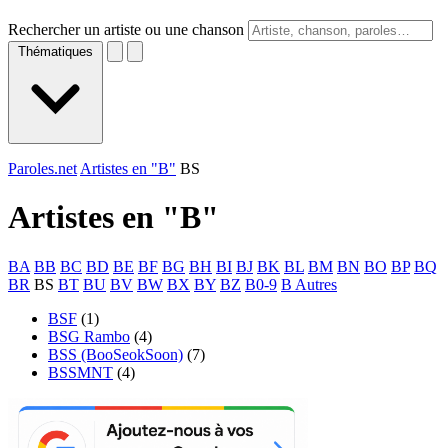
Rechercher un artiste ou une chanson
Thématiques
Paroles.net
Artistes en "B"
BS
Artistes en "
B
"
BA
BB
BC
BD
BE
BF
BG
BH
BI
BJ
BK
BL
BM
BN
BO
BP
BQ
BR
BS
BT
BU
BV
BW
BX
BY
BZ
B0-9
B Autres
BSF
(1)
BSG Rambo
(4)
BSS (BooSeokSoon)
(7)
BSSMNT
(4)