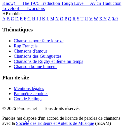
Know) —
The 1975
Traduction Tough Love —
Avicii
Traduction
Lovefool —
Twocolors
HP mobile
A
B
C
D
E
F
G
H
I
J
K
L
M
N
O
P
Q
R
S
T
U
V
W
X
Y
Z
0-9
Thématiques
Chansons pour faire le sexe
Rap Français
Chansons d'amour
Chansons des Guinguettes
Chansons de Rugby et 3ème mi-temps
Chanson bonne humeur
Plan de site
Mentions légales
Paramètres cookies
Cookie Settings
© 2026 Paroles.net — Tous droits réservés
Paroles.net dispose d'un accord de licence de paroles de chansons
avec la
Société des Editeurs et Auteurs de Musique
(SEAM)