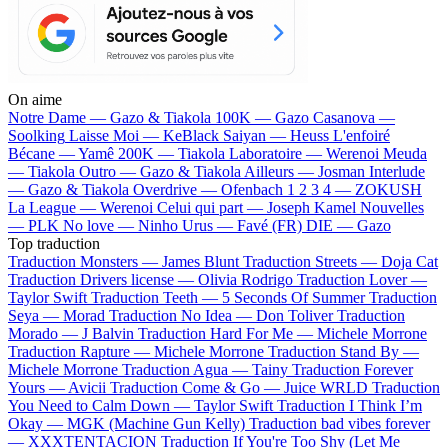
On aime
Notre Dame —
Gazo & Tiakola
100K —
Gazo
Casanova —
Soolking
Laisse Moi —
KeBlack
Saiyan —
Heuss L'enfoiré
Bécane —
Yamê
200K —
Tiakola
Laboratoire —
Werenoi
Meuda
—
Tiakola
Outro —
Gazo & Tiakola
Ailleurs —
Josman
Interlude
—
Gazo & Tiakola
Overdrive —
Ofenbach
1 2 3 4 —
ZOKUSH
La League —
Werenoi
Celui qui part —
Joseph Kamel
Nouvelles
—
PLK
No love —
Ninho
Urus —
Favé (FR)
DIE —
Gazo
Top traduction
Traduction Monsters —
James Blunt
Traduction Streets —
Doja Cat
Traduction Drivers license —
Olivia Rodrigo
Traduction Lover —
Taylor Swift
Traduction Teeth —
5 Seconds Of Summer
Traduction
Seya —
Morad
Traduction No Idea —
Don Toliver
Traduction
Morado —
J Balvin
Traduction Hard For Me —
Michele Morrone
Traduction Rapture —
Michele Morrone
Traduction Stand By —
Michele Morrone
Traduction Agua —
Tainy
Traduction Forever
Yours —
Avicii
Traduction Come & Go —
Juice WRLD
Traduction
You Need to Calm Down —
Taylor Swift
Traduction I Think I’m
Okay —
MGK (Machine Gun Kelly)
Traduction bad vibes forever
—
XXXTENTACION
Traduction If You're Too Shy (Let Me