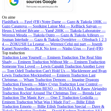
On aime
FlashBack —
Favé (FR)
Notre Dame —
Gazo & Tiakola
100K —
Gazo
Casanova —
Soolking
Laisse Moi —
KeBlack
Saiyan —
Heuss L'enfoiré
Bécane —
Yamê
200K —
Tiakola
Laboratoire —
Werenoi
Meuda —
Tiakola
Outro —
Gazo & Tiakola
Ailleurs —
Josman
Interlude —
Gazo & Tiakola
Overdrive —
Ofenbach
1 2 3
4 —
ZOKUSH
La League —
Werenoi
Celui qui part —
Joseph
Kamel
Nouvelles —
PLK
No love —
Ninho
Urus —
Favé (FR)
Top traduction
Traduction Lose Yourself —
Eminem
Traduction The Real Slim
Shady —
Eminem
Traduction Without Me —
Eminem
Traduction
Someone You Loved —
Lewis Capaldi
Traduction Another Love
—
Tom Odell
Traduction Can't Hold Us —
Macklemore and Ryan
Lewis
Traduction Mockingbird —
Eminem
Traduction Last
Christmas —
Wham
Traduction Demons —
Imagine Dragons
Traduction Flowers —
Miley Cyrus
Traduction Lose Control —
Teddy Swims
Traduction BESO —
ROSALÍA & Rauw Alejandro
Traduction Rockin' Around The Christmas Tree —
Brenda Lee
Traduction The Magic Key —
One-T
Traduction Godzilla —
Eminem
Traduction What Was I Made For? —
Billie Eilish
Traduction Emorio —
Billie Eilish
Traduction Special —
Dave &
Tiakola
Traduction Daylight —
David Kushner
Traduction All I