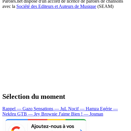
Paroles.net dispose d'un accord de licence de paroles de chansons
avec la
Société des Editeurs et Auteurs de Musique
(SEAM)
Sélection du moment
Rappel — Gazo
Sensations — JuL
Nocif — Hamza
Egérie —
Nekfeu
GTB — Jey Brownie
J'aime Bien ! — Josman