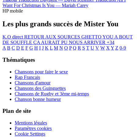
Want For Christmas Is You —
Mariah Carey
HP mobile
Les plus grands succès de Mister You
K.O direct
RETOUR AUX SOURCES
GHETTO YOU
A BOUT
DE SOUFFLE
ÇA AURAIT PU NOUS ARRIVER
+34
A
B
C
D
E
F
G
H
I
J
K
L
M
N
O
P
Q
R
S
T
U
V
W
X
Y
Z
0-9
Thématiques
Chansons pour faire le sexe
Rap Français
Chansons d'amour
Chansons des Guinguettes
Chansons de Rugby et 3ème mi-temps
Chanson bonne humeur
Plan de site
Mentions légales
Paramètres cookies
Cookie Settings