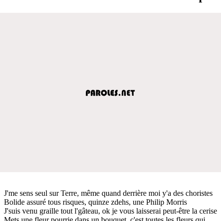
J'me sens seul sur Terre, même quand derrière moi y'a des choristes
Bolide assuré tous risques, quinze zdehs, une Philip Morris
J'suis venu graille tout l'gâteau, ok je vous laisserai peut-être la cerise
Mets une fleur pourrie dans un bouquet, c'est toutes les fleurs qui