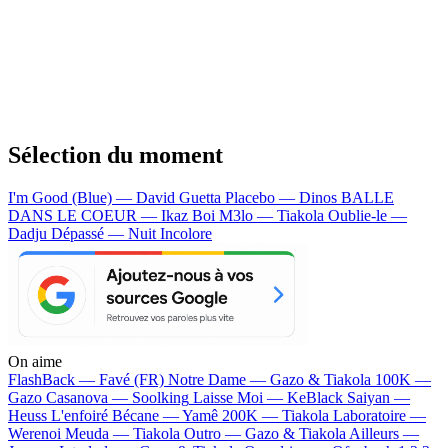
Sélection du moment
I'm Good (Blue) — David Guetta
Placebo — Dinos
BALLE
DANS LE COEUR — Ikaz Boi
M3lo — Tiakola
Oublie-le —
Dadju
Dépassé — Nuit Incolore
On aime
FlashBack —
Favé (FR)
Notre Dame —
Gazo & Tiakola
100K —
Gazo
Casanova —
Soolking
Laisse Moi —
KeBlack
Saiyan —
Heuss L'enfoiré
Bécane —
Yamê
200K —
Tiakola
Laboratoire —
Werenoi
Meuda —
Tiakola
Outro —
Gazo & Tiakola
Ailleurs —