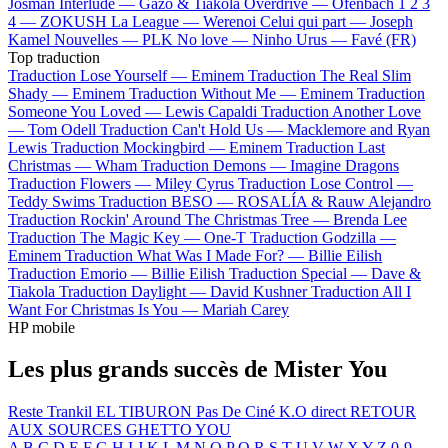
Josman
Interlude —
Gazo & Tiakola
Overdrive —
Ofenbach
1 2 3
4 —
ZOKUSH
La League —
Werenoi
Celui qui part —
Joseph
Kamel
Nouvelles —
PLK
No love —
Ninho
Urus —
Favé (FR)
Top traduction
Traduction Lose Yourself —
Eminem
Traduction The Real Slim
Shady —
Eminem
Traduction Without Me —
Eminem
Traduction
Someone You Loved —
Lewis Capaldi
Traduction Another Love
—
Tom Odell
Traduction Can't Hold Us —
Macklemore and Ryan
Lewis
Traduction Mockingbird —
Eminem
Traduction Last
Christmas —
Wham
Traduction Demons —
Imagine Dragons
Traduction Flowers —
Miley Cyrus
Traduction Lose Control —
Teddy Swims
Traduction BESO —
ROSALÍA & Rauw Alejandro
Traduction Rockin' Around The Christmas Tree —
Brenda Lee
Traduction The Magic Key —
One-T
Traduction Godzilla —
Eminem
Traduction What Was I Made For? —
Billie Eilish
Traduction Emorio —
Billie Eilish
Traduction Special —
Dave &
Tiakola
Traduction Daylight —
David Kushner
Traduction All I
Want For Christmas Is You —
Mariah Carey
HP mobile
Les plus grands succès de Mister You
Reste Trankil
EL TIBURON
Pas De Ciné
K.O direct
RETOUR
AUX SOURCES
GHETTO YOU
A
B
C
D
E
F
G
H
I
J
K
L
M
N
O
P
Q
R
S
T
U
V
W
X
Y
Z
0-9