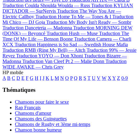
Traduction Coulda Shoulda Woulda —
Russ
Traduction KYLIAN
DICTADOR —
SurNervis
Traduction The Way You Are —
Electric Callboy
Traduction Home To Me —
Tones & I
Traduction
Mi Chico —
DJ Goja
Traduction My Body Isn't Ready —
Sombr
Traduction Danceteria —
Madonna
Traduction MORNING DEW
(DONK) —
Beyoncé
Traduction Hush —
Muse
Traduction The
Time Of My Life —
Benson Boone
Traduction Camera —
Charli
XCX
Traduction Happiness is So Sad —
Swedish House Mafia
Traduction RMB (Ring My Bell) —
Aitch
Traduction 99% —
Jessie
Reyez
Traduction YOYO —
Don Xhoni
Traduction Bizarre —
Madonna
Traduction Van Cleef Pt 2 —
Malie Donn
Traduction
WIDE AWAKE —
Chris Grey
HP mobile
A
B
C
D
E
F
G
H
I
J
K
L
M
N
O
P
Q
R
S
T
U
V
W
X
Y
Z
0-9
Thématiques
Chansons pour faire le sexe
Rap Français
Chansons d'amour
Chansons des Guinguettes
Chansons de Rugby et 3ème mi-temps
Chanson bonne humeur