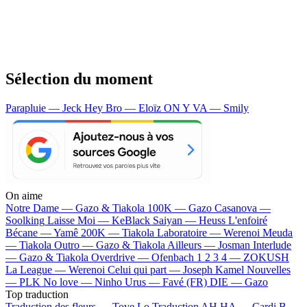
Sélection du moment
Parapluie — Jeck
Hey Bro — Eloïz
ON Y VA — Smily
On aime
Notre Dame —
Gazo & Tiakola
100K —
Gazo
Casanova —
Soolking
Laisse Moi —
KeBlack
Saiyan —
Heuss L'enfoiré
Bécane —
Yamê
200K —
Tiakola
Laboratoire —
Werenoi
Meuda
—
Tiakola
Outro —
Gazo & Tiakola
Ailleurs —
Josman
Interlude
—
Gazo & Tiakola
Overdrive —
Ofenbach
1 2 3 4 —
ZOKUSH
La League —
Werenoi
Celui qui part —
Joseph Kamel
Nouvelles
—
PLK
No love —
Ninho
Urus —
Favé (FR)
DIE —
Gazo
Top traduction
Traduction des fleurs —
Tove Lo
Traduction AH HA —
Cardi B