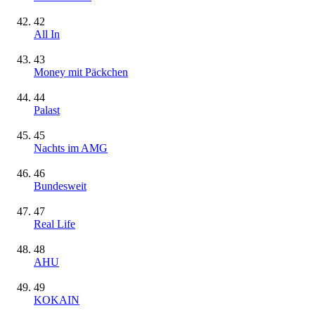
42
All In
43
Money mit Päckchen
44
Palast
45
Nachts im AMG
46
Bundesweit
47
Real Life
48
AHU
49
KOKAIN