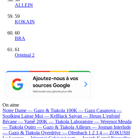
ALLEIN
59
KOKAIN
60
BRA
61
Original 2
On aime
Notre Dame —
Gazo & Tiakola
100K —
Gazo
Casanova —
Soolking
Laisse Moi —
KeBlack
Saiyan —
Heuss L'enfoiré
Bécane —
Yamê
200K —
Tiakola
Laboratoire —
Werenoi
Meuda
—
Tiakola
Outro —
Gazo & Tiakola
Ailleurs —
Josman
Interlude
—
Gazo & Tiakola
Overdrive —
Ofenbach
1 2 3 4 —
ZOKUSH