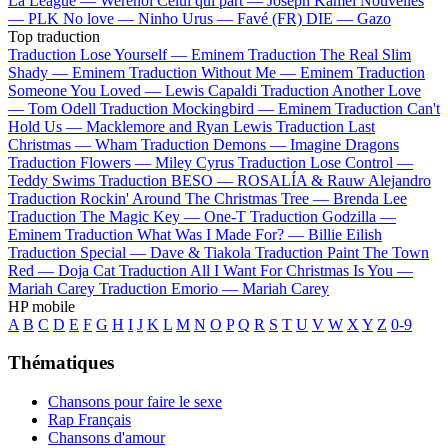
La League —
Werenoi
Celui qui part —
Joseph Kamel
Nouvelles
—
PLK
No love —
Ninho
Urus —
Favé (FR)
DIE —
Gazo
Top traduction
Traduction Lose Yourself —
Eminem
Traduction The Real Slim
Shady —
Eminem
Traduction Without Me —
Eminem
Traduction
Someone You Loved —
Lewis Capaldi
Traduction Another Love
—
Tom Odell
Traduction Mockingbird —
Eminem
Traduction Can't
Hold Us —
Macklemore and Ryan Lewis
Traduction Last
Christmas —
Wham
Traduction Demons —
Imagine Dragons
Traduction Flowers —
Miley Cyrus
Traduction Lose Control —
Teddy Swims
Traduction BESO —
ROSALÍA & Rauw Alejandro
Traduction Rockin' Around The Christmas Tree —
Brenda Lee
Traduction The Magic Key —
One-T
Traduction Godzilla —
Eminem
Traduction What Was I Made For? —
Billie Eilish
Traduction Special —
Dave & Tiakola
Traduction Paint The Town
Red —
Doja Cat
Traduction All I Want For Christmas Is You —
Mariah Carey
Traduction Emorio —
Mariah Carey
HP mobile
A
B
C
D
E
F
G
H
I
J
K
L
M
N
O
P
Q
R
S
T
U
V
W
X
Y
Z
0-9
Thématiques
Chansons pour faire le sexe
Rap Français
Chansons d'amour