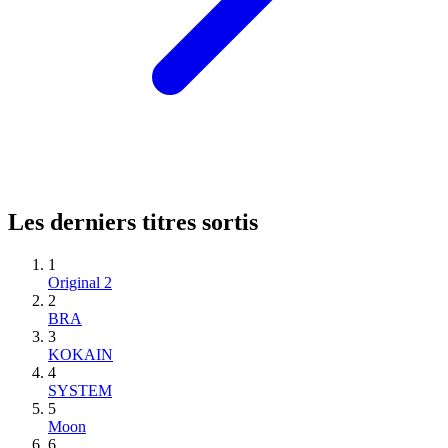
Les derniers titres sortis
1
Original 2
2
BRA
3
KOKAIN
4
SYSTEM
5
Moon
6