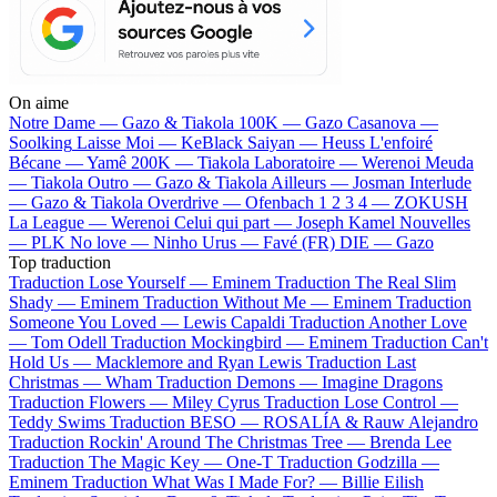
On aime
Notre Dame —
Gazo & Tiakola
100K —
Gazo
Casanova —
Soolking
Laisse Moi —
KeBlack
Saiyan —
Heuss L'enfoiré
Bécane —
Yamê
200K —
Tiakola
Laboratoire —
Werenoi
Meuda
—
Tiakola
Outro —
Gazo & Tiakola
Ailleurs —
Josman
Interlude
—
Gazo & Tiakola
Overdrive —
Ofenbach
1 2 3 4 —
ZOKUSH
La League —
Werenoi
Celui qui part —
Joseph Kamel
Nouvelles
—
PLK
No love —
Ninho
Urus —
Favé (FR)
DIE —
Gazo
Top traduction
Traduction Lose Yourself —
Eminem
Traduction The Real Slim
Shady —
Eminem
Traduction Without Me —
Eminem
Traduction
Someone You Loved —
Lewis Capaldi
Traduction Another Love
—
Tom Odell
Traduction Mockingbird —
Eminem
Traduction Can't
Hold Us —
Macklemore and Ryan Lewis
Traduction Last
Christmas —
Wham
Traduction Demons —
Imagine Dragons
Traduction Flowers —
Miley Cyrus
Traduction Lose Control —
Teddy Swims
Traduction BESO —
ROSALÍA & Rauw Alejandro
Traduction Rockin' Around The Christmas Tree —
Brenda Lee
Traduction The Magic Key —
One-T
Traduction Godzilla —
Eminem
Traduction What Was I Made For? —
Billie Eilish