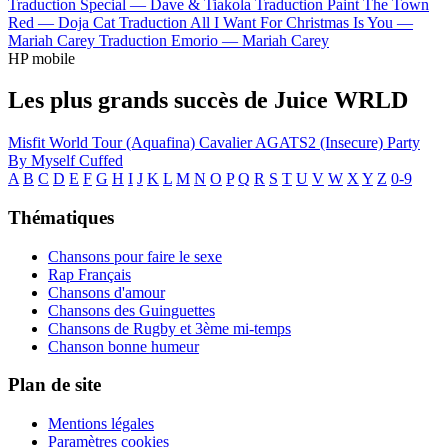
Traduction Special —
Dave & Tiakola
Traduction Paint The Town
Red —
Doja Cat
Traduction All I Want For Christmas Is You —
Mariah Carey
Traduction Emorio —
Mariah Carey
HP mobile
Les plus grands succès de Juice WRLD
Misfit
World Tour (Aquafina)
Cavalier
AGATS2 (Insecure)
Party
By Myself
Cuffed
A
B
C
D
E
F
G
H
I
J
K
L
M
N
O
P
Q
R
S
T
U
V
W
X
Y
Z
0-9
Thématiques
Chansons pour faire le sexe
Rap Français
Chansons d'amour
Chansons des Guinguettes
Chansons de Rugby et 3ème mi-temps
Chanson bonne humeur
Plan de site
Mentions légales
Paramètres cookies