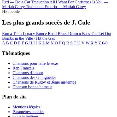
Red —
Doja Cat
Traduction All I Want For Christmas Is You —
Mariah Carey
Traduction Emorio —
Mariah Carey
HP mobile
Les plus grands succès de J. Cole
Run a Train
Legacy
Bunce Road Blues
Drum n Bass
The Let Out
Bombs in the Ville / Hit the Gas
A
B
C
D
E
F
G
H
I
J
K
L
M
N
O
P
Q
R
S
T
U
V
W
X
Y
Z
0-9
Thématiques
Chansons pour faire le sexe
Rap Français
Chansons d'amour
Chansons des Guinguettes
Chansons de Rugby et 3ème mi-temps
Chanson bonne humeur
Plan de site
Mentions légales
Paramètres cookies
Cookie Settings