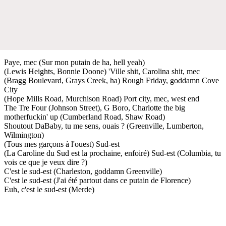
Paye, mec (Sur mon putain de ha, hell yeah)
(Lewis Heights, Bonnie Doone) 'Ville shit, Carolina shit, mec
(Bragg Boulevard, Grays Creek, ha) Rough Friday, goddamn Cove
City
(Hope Mills Road, Murchison Road) Port city, mec, west end
The Tre Four (Johnson Street), G Boro, Charlotte the big
motherfuckin' up (Cumberland Road, Shaw Road)
Shoutout DaBaby, tu me sens, ouais ? (Greenville, Lumberton,
Wilmington)
(Tous mes garçons à l'ouest) Sud-est
(La Caroline du Sud est la prochaine, enfoiré) Sud-est (Columbia, tu
vois ce que je veux dire ?)
C'est le sud-est (Charleston, goddamn Greenville)
C'est le sud-est (J'ai été partout dans ce putain de Florence)
Euh, c'est le sud-est (Merde)