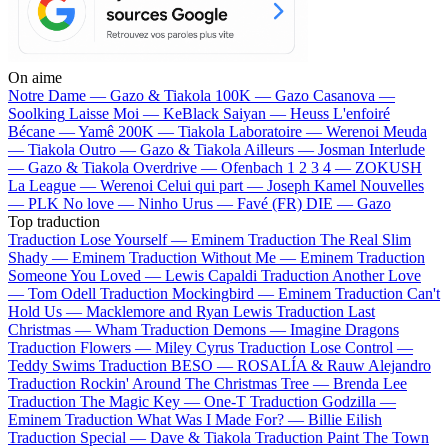
On aime
Notre Dame —
Gazo & Tiakola
100K —
Gazo
Casanova —
Soolking
Laisse Moi —
KeBlack
Saiyan —
Heuss L'enfoiré
Bécane —
Yamê
200K —
Tiakola
Laboratoire —
Werenoi
Meuda
—
Tiakola
Outro —
Gazo & Tiakola
Ailleurs —
Josman
Interlude
—
Gazo & Tiakola
Overdrive —
Ofenbach
1 2 3 4 —
ZOKUSH
La League —
Werenoi
Celui qui part —
Joseph Kamel
Nouvelles
—
PLK
No love —
Ninho
Urus —
Favé (FR)
DIE —
Gazo
Top traduction
Traduction Lose Yourself —
Eminem
Traduction The Real Slim
Shady —
Eminem
Traduction Without Me —
Eminem
Traduction
Someone You Loved —
Lewis Capaldi
Traduction Another Love
—
Tom Odell
Traduction Mockingbird —
Eminem
Traduction Can't
Hold Us —
Macklemore and Ryan Lewis
Traduction Last
Christmas —
Wham
Traduction Demons —
Imagine Dragons
Traduction Flowers —
Miley Cyrus
Traduction Lose Control —
Teddy Swims
Traduction BESO —
ROSALÍA & Rauw Alejandro
Traduction Rockin' Around The Christmas Tree —
Brenda Lee
Traduction The Magic Key —
One-T
Traduction Godzilla —
Eminem
Traduction What Was I Made For? —
Billie Eilish
Traduction Special —
Dave & Tiakola
Traduction Paint The Town