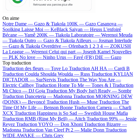
On aime
Notre Dame —
Gazo & Tiakola
100K —
Gazo
Casanova —
Soolking
Laisse Moi —
KeBlack
Saiyan —
Heuss L'enfoiré
Bécane —
Yamê
200K —
Tiakola
Laboratoire —
Werenoi
Meuda
—
Tiakola
Outro —
Gazo & Tiakola
Ailleurs —
Josman
Interlude
—
Gazo & Tiakola
Overdrive —
Ofenbach
1 2 3 4 —
ZOKUSH
La League —
Werenoi
Celui qui part —
Joseph Kamel
Nouvelles
—
PLK
No love —
Ninho
Urus —
Favé (FR)
DIE —
Gazo
Top traduction
Traduction des fleurs —
Tove Lo
Traduction AH HA —
Cardi B
Traduction Coulda Shoulda Woulda —
Russ
Traduction KYLIAN
DICTADOR —
SurNervis
Traduction The Way You Are —
Electric Callboy
Traduction Home To Me —
Tones & I
Traduction
Mi Chico —
DJ Goja
Traduction My Body Isn't Ready —
Sombr
Traduction Danceteria —
Madonna
Traduction MORNING DEW
(DONK) —
Beyoncé
Traduction Hush —
Muse
Traduction The
Time Of My Life —
Benson Boone
Traduction Camera —
Charli
XCX
Traduction Happiness is So Sad —
Swedish House Mafia
Traduction RMB (Ring My Bell) —
Aitch
Traduction 99% —
Jessie
Reyez
Traduction YOYO —
Don Xhoni
Traduction Bizarre —
Madonna
Traduction Van Cleef Pt 2 —
Malie Donn
Traduction
WIDE AWAKE —
Chris Grey