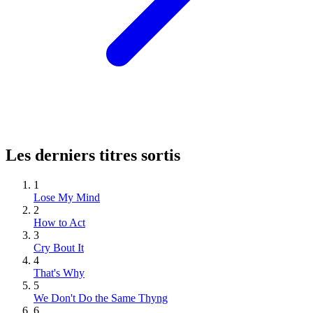
Les derniers titres sortis
1
Lose My Mind
2
How to Act
3
Cry Bout It
4
That's Why
5
We Don't Do the Same Thyng
6