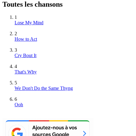
Toutes les chansons
1
Lose My Mind
2
How to Act
3
Cry Bout It
4
That's Why
5
We Don't Do the Same Thyng
6
Ooh