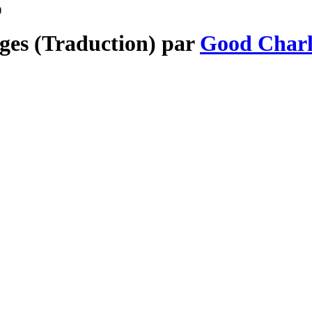
)
nges (Traduction) par
Good Charl