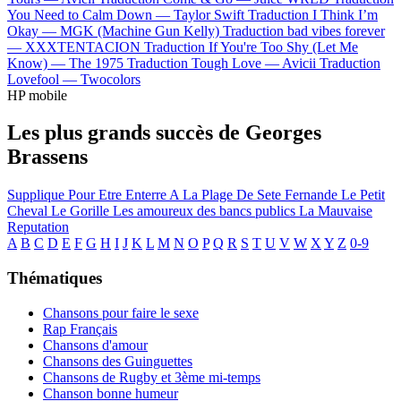
You Need to Calm Down —
Taylor Swift
Traduction I Think I’m
Okay —
MGK (Machine Gun Kelly)
Traduction bad vibes forever
—
XXXTENTACION
Traduction If You're Too Shy (Let Me
Know) —
The 1975
Traduction Tough Love —
Avicii
Traduction
Lovefool —
Twocolors
HP mobile
Les plus grands succès de Georges
Brassens
Supplique Pour Etre Enterre A La Plage De Sete
Fernande
Le Petit
Cheval
Le Gorille
Les amoureux des bancs publics
La Mauvaise
Reputation
A
B
C
D
E
F
G
H
I
J
K
L
M
N
O
P
Q
R
S
T
U
V
W
X
Y
Z
0-9
Thématiques
Chansons pour faire le sexe
Rap Français
Chansons d'amour
Chansons des Guinguettes
Chansons de Rugby et 3ème mi-temps
Chanson bonne humeur