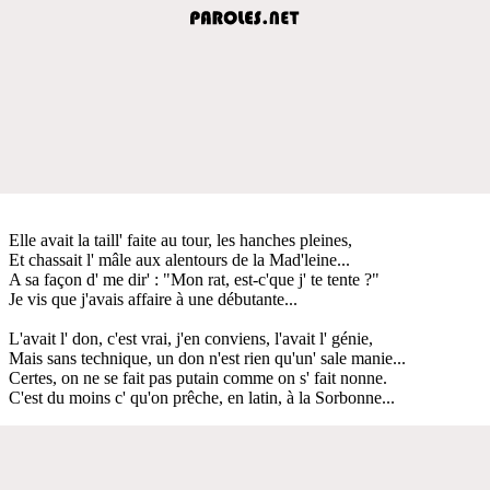
Elle avait la taill' faite au tour, les hanches pleines,
Et chassait l' mâle aux alentours de la Mad'leine...
A sa façon d' me dir' : "Mon rat, est-c'que j' te tente ?"
Je vis que j'avais affaire à une débutante...
L'avait l' don, c'est vrai, j'en conviens, l'avait l' génie,
Mais sans technique, un don n'est rien qu'un' sale manie...
Certes, on ne se fait pas putain comme on s' fait nonne.
C'est du moins c' qu'on prêche, en latin, à la Sorbonne...