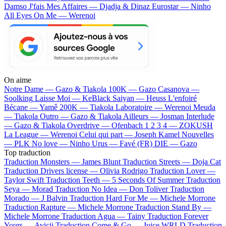
Damso
J'fais Mes Affaires — Djadja & Dinaz
Eurostar — Ninho
All Eyes On Me — Werenoi
On aime
Notre Dame —
Gazo & Tiakola
100K —
Gazo
Casanova —
Soolking
Laisse Moi —
KeBlack
Saiyan —
Heuss L'enfoiré
Bécane —
Yamê
200K —
Tiakola
Laboratoire —
Werenoi
Meuda
—
Tiakola
Outro —
Gazo & Tiakola
Ailleurs —
Josman
Interlude
—
Gazo & Tiakola
Overdrive —
Ofenbach
1 2 3 4 —
ZOKUSH
La League —
Werenoi
Celui qui part —
Joseph Kamel
Nouvelles
—
PLK
No love —
Ninho
Urus —
Favé (FR)
DIE —
Gazo
Top traduction
Traduction Monsters —
James Blunt
Traduction Streets —
Doja Cat
Traduction Drivers license —
Olivia Rodrigo
Traduction Lover —
Taylor Swift
Traduction Teeth —
5 Seconds Of Summer
Traduction
Seya —
Morad
Traduction No Idea —
Don Toliver
Traduction
Morado —
J Balvin
Traduction Hard For Me —
Michele Morrone
Traduction Rapture —
Michele Morrone
Traduction Stand By —
Michele Morrone
Traduction Agua —
Tainy
Traduction Forever
Yours —
Avicii
Traduction Come & Go —
Juice WRLD
Traduction