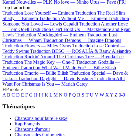
Kamel
Nouvelles —
PLK
No love —
Ninho
Urus —
Favé (FR)
Top traduction
Traduction Lose Yourself —
Eminem
Traduction The Real Slim
Shady —
Eminem
Traduction Without Me —
Eminem
Traduction
Someone You Loved —
Lewis Capaldi
Traduction Another Love
—
Tom Odell
Traduction Can't Hold Us —
Macklemore and Ryan
Lewis
Traduction Mockingbird —
Eminem
Traduction Last
Christmas —
Wham
Traduction Demons —
Imagine Dragons
Traduction Flowers —
Miley Cyrus
Traduction Lose Control —
Teddy Swims
Traduction BESO —
ROSALÍA & Rauw Alejandro
Traduction Rockin' Around The Christmas Tree —
Brenda Lee
Traduction The Magic Key —
One-T
Traduction Godzilla —
Eminem
Traduction What Was I Made For? —
Billie Eilish
Traduction Emorio —
Billie Eilish
Traduction Special —
Dave &
Tiakola
Traduction Daylight —
David Kushner
Traduction All I
Want For Christmas Is You —
Mariah Carey
HP mobile
A
B
C
D
E
F
G
H
I
J
K
L
M
N
O
P
Q
R
S
T
U
V
W
X
Y
Z
0-9
Thématiques
Chansons pour faire le sexe
Rap Français
Chansons d'amour
Chansons des Guinguettes