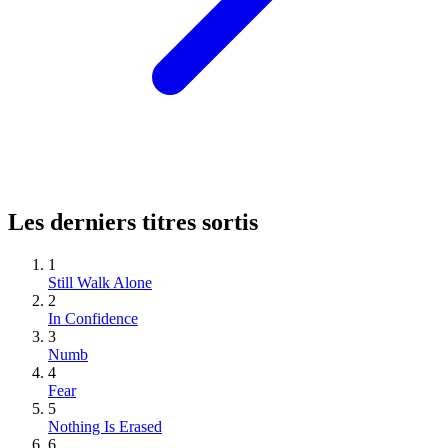
Les derniers titres sortis
1
Still Walk Alone
2
In Confidence
3
Numb
4
Fear
5
Nothing Is Erased
6