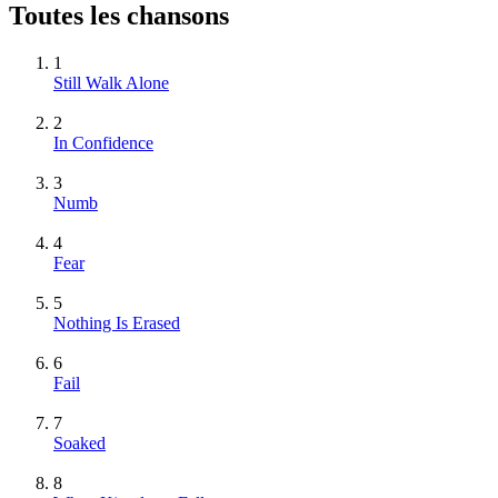
Toutes les chansons
1
Still Walk Alone
2
In Confidence
3
Numb
4
Fear
5
Nothing Is Erased
6
Fail
7
Soaked
8