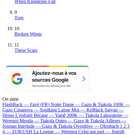
When Kingdoms Fall
9
Torn
10
Broken Wings
11
These Scars
On aime
FlashBack —
Favé (FR)
Notre Dame —
Gazo & Tiakola
100K —
Gazo
Casanova —
Soolking
Laisse Moi —
KeBlack
Saiyan —
Heuss L'enfoiré
Bécane —
Yamê
200K —
Tiakola
Laboratoire —
Werenoi
Meuda —
Tiakola
Outro —
Gazo & Tiakola
Ailleurs —
Josman
Interlude —
Gazo & Tiakola
Overdrive —
Ofenbach
1 2 3
4 —
ZOKUSH
La League —
Werenoi
Celui qui part —
Joseph