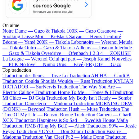
On aime
Notre Dame —
Gazo & Tiakola
100K —
Gazo
Casanova —
Soolking
Laisse Moi —
KeBlack
Saiyan —
Heuss L'enfoiré
Bécane —
Yamê
200K —
Tiakola
Laboratoire —
Werenoi
Meuda
—
Tiakola
Outro —
Gazo & Tiakola
Ailleurs —
Josman
Interlude
—
Gazo & Tiakola
Overdrive —
Ofenbach
1 2 3 4 —
ZOKUSH
La League —
Werenoi
Celui qui part —
Joseph Kamel
Nouvelles
—
PLK
No love —
Ninho
Urus —
Favé (FR)
DIE —
Gazo
Top traduction
Traduction des fleurs —
Tove Lo
Traduction AH HA —
Cardi B
Traduction Coulda Shoulda Woulda —
Russ
Traduction KYLIAN
DICTADOR —
SurNervis
Traduction The Way You Are —
Electric Callboy
Traduction Home To Me —
Tones & I
Traduction
Mi Chico —
DJ Goja
Traduction My Body Isn't Ready —
Sombr
Traduction Danceteria —
Madonna
Traduction MORNING DEW
(DONK) —
Beyoncé
Traduction Hush —
Muse
Traduction The
Time Of My Life —
Benson Boone
Traduction Camera —
Charli
XCX
Traduction Happiness is So Sad —
Swedish House Mafia
Traduction RMB (Ring My Bell) —
Aitch
Traduction 99% —
Jessie
Reyez
Traduction YOYO —
Don Xhoni
Traduction Bizarre —
Madonna
Traduction Van Cleef Pt 2 —
Malie Donn
Traduction