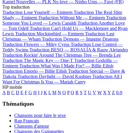
Kamel
Nouvelles —
PLK
No love —
Ninho
Urus —
Favé (FR)
Top traduction
Traduction Lose Yourself —
Eminem
Traduction The Real Slim
Shady —
Eminem
Traduction Without Me —
Eminem
Traduction
Someone You Loved —
Lewis Capaldi
Traduction Another Love
—
Tom Odell
Traduction Can't Hold Us —
Macklemore and Ryan
Lewis
Traduction Mockingbird —
Eminem
Traduction Last
Christmas —
Wham
Traduction Demons —
Imagine Dragons
Traduction Flowers —
Miley Cyrus
Traduction Lose Control —
Teddy Swims
Traduction BESO —
ROSALÍA & Rauw Alejandro
Traduction Rockin' Around The Christmas Tree —
Brenda Lee
Traduction The Magic Key —
One-T
Traduction Godzilla —
Eminem
Traduction What Was I Made For? —
Billie Eilish
Traduction Emorio —
Billie Eilish
Traduction Special —
Dave &
Tiakola
Traduction Daylight —
David Kushner
Traduction All I
Want For Christmas Is You —
Mariah Carey
HP mobile
A
B
C
D
E
F
G
H
I
J
K
L
M
N
O
P
Q
R
S
T
U
V
W
X
Y
Z
0-9
Thématiques
Chansons pour faire le sexe
Rap Français
Chansons d'amour
Chansons des Guinguettes