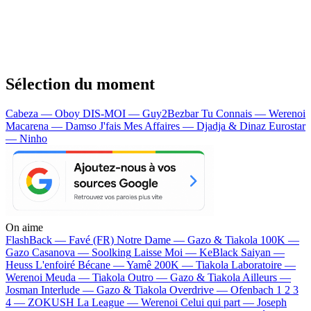
Sélection du moment
Cabeza — Oboy
DIS-MOI — Guy2Bezbar
Tu Connais — Werenoi
Macarena — Damso
J'fais Mes Affaires — Djadja & Dinaz
Eurostar
— Ninho
On aime
FlashBack —
Favé (FR)
Notre Dame —
Gazo & Tiakola
100K —
Gazo
Casanova —
Soolking
Laisse Moi —
KeBlack
Saiyan —
Heuss L'enfoiré
Bécane —
Yamê
200K —
Tiakola
Laboratoire —
Werenoi
Meuda —
Tiakola
Outro —
Gazo & Tiakola
Ailleurs —
Josman
Interlude —
Gazo & Tiakola
Overdrive —
Ofenbach
1 2 3
4 —
ZOKUSH
La League —
Werenoi
Celui qui part —
Joseph