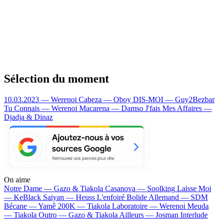
Sélection du moment
10.03.2023 — Werenoi
Cabeza — Oboy
DIS-MOI — Guy2Bezbar
Tu Connais — Werenoi
Macarena — Damso
J'fais Mes Affaires —
Djadja & Dinaz
On aime
Notre Dame —
Gazo & Tiakola
Casanova —
Soolking
Laisse Moi
—
KeBlack
Saiyan —
Heuss L'enfoiré
Bolide Allemand —
SDM
Bécane —
Yamê
200K —
Tiakola
Laboratoire —
Werenoi
Meuda
—
Tiakola
Outro —
Gazo & Tiakola
Ailleurs —
Josman
Interlude