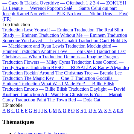
—
Gazo & Tiakola
Overdrive —
Ofenbach
1 2 3 4 —
ZOKUSH
La League —
Werenoi
Popcorn Salé —
Santa
Celui qui part —
Joseph Kamel
Nouvelles —
PLK
No love —
Ninho
Urus —
Favé
(FR)
Top traduction
Traduction Lose Yourself —
Eminem
Traduction The Real Slim
Shady —
Eminem
Traduction Without Me —
Eminem
Traduction
Someone You Loved —
Lewis Capaldi
Traduction Can't Hold Us
—
Macklemore and Ryan Lewis
Traduction Mockingbird —
Eminem
Traduction Another Love —
Tom Odell
Traduction Last
Christmas —
Wham
Traduction Demons —
Imagine Dragons
Traduction Flowers —
Miley Cyrus
Traduction Lose Control —
Teddy Swims
Traduction BESO —
ROSALÍA & Rauw Alejandro
Traduction Rockin' Around The Christmas Tree —
Brenda Lee
Traduction The Magic Key —
One-T
Traduction Godzilla —
Eminem
Traduction What Was I Made For? —
Billie Eilish
Traduction Emorio —
Billie Eilish
Traduction Daylight —
David
Kushner
Traduction All I Want For Christmas Is You —
Mariah
Carey
Traduction Paint The Town Red —
Doja Cat
HP mobile
A
B
C
D
E
F
G
H
I
J
K
L
M
N
O
P
Q
R
S
T
U
V
W
X
Y
Z
0-9
Thématiques
Chansons pour faire le sexe