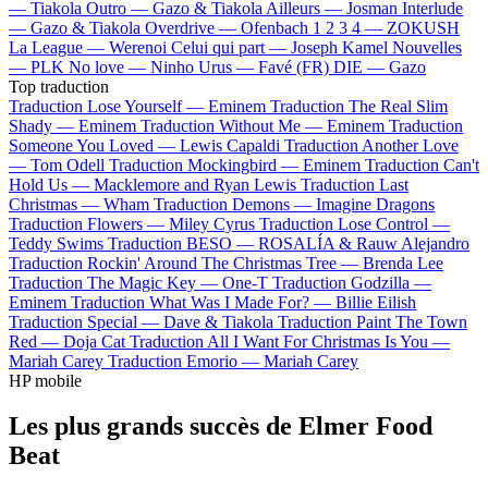
—
Tiakola
Outro —
Gazo & Tiakola
Ailleurs —
Josman
Interlude
—
Gazo & Tiakola
Overdrive —
Ofenbach
1 2 3 4 —
ZOKUSH
La League —
Werenoi
Celui qui part —
Joseph Kamel
Nouvelles
—
PLK
No love —
Ninho
Urus —
Favé (FR)
DIE —
Gazo
Top traduction
Traduction Lose Yourself —
Eminem
Traduction The Real Slim
Shady —
Eminem
Traduction Without Me —
Eminem
Traduction
Someone You Loved —
Lewis Capaldi
Traduction Another Love
—
Tom Odell
Traduction Mockingbird —
Eminem
Traduction Can't
Hold Us —
Macklemore and Ryan Lewis
Traduction Last
Christmas —
Wham
Traduction Demons —
Imagine Dragons
Traduction Flowers —
Miley Cyrus
Traduction Lose Control —
Teddy Swims
Traduction BESO —
ROSALÍA & Rauw Alejandro
Traduction Rockin' Around The Christmas Tree —
Brenda Lee
Traduction The Magic Key —
One-T
Traduction Godzilla —
Eminem
Traduction What Was I Made For? —
Billie Eilish
Traduction Special —
Dave & Tiakola
Traduction Paint The Town
Red —
Doja Cat
Traduction All I Want For Christmas Is You —
Mariah Carey
Traduction Emorio —
Mariah Carey
HP mobile
Les plus grands succès de Elmer Food
Beat