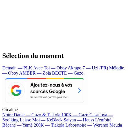
Sélection du moment
Demain — PLK
Avec Toi — Oboy
Akrapo 7 — Uzi (FR)
Mélodie
— Oboy
AMBER — Zola
BECTE — Gazo
On aime
Notre Dame —
Gazo & Tiakola
100K —
Gazo
Casanova —
Soolking
Laisse Moi —
KeBlack
Saiyan —
Heuss L'enfoiré
Bécane —
Yamê
200K —
Tiakola
Laboratoire —
Werenoi
Meuda