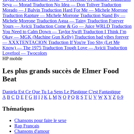
Seya —
Morad
Traduction No Idea —
Don Toliver
Traduction
Morado —
J Balvin
Traduction Hard For Me —
Michele Morrone
Traduction Rapture —
Michele Morrone
Traduction Stand By —
Michele Morrone
Traduction Agua —
Tainy
Traduction Forever
Yours —
Avicii
Traduction Come & Go —
Juice WRLD
Traduction
You Need to Calm Down —
Taylor Swift
Traduction I Think I’m
Okay —
MGK (Machine Gun Kelly)
Traduction bad vibes forever
—
XXXTENTACION
Traduction If You're Too Shy (Let Me
Know) —
The 1975
Traduction Tough Love —
Avicii
Traduction
Lovefool —
Twocolors
HP mobile
Les plus grands succès de Elmer Food
Beat
Daniela
Est Ce Que Tu La Sens
Le Plastique C'est Fantastique
A
B
C
D
E
F
G
H
I
J
K
L
M
N
O
P
Q
R
S
T
U
V
W
X
Y
Z
0-9
Thématiques
Chansons pour faire le sexe
Rap Français
Chansons d'amour