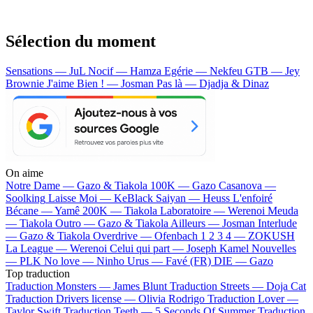
Sélection du moment
Sensations — JuL
Nocif — Hamza
Egérie — Nekfeu
GTB — Jey
Brownie
J'aime Bien ! — Josman
Pas là — Djadja & Dinaz
On aime
Notre Dame —
Gazo & Tiakola
100K —
Gazo
Casanova —
Soolking
Laisse Moi —
KeBlack
Saiyan —
Heuss L'enfoiré
Bécane —
Yamê
200K —
Tiakola
Laboratoire —
Werenoi
Meuda
—
Tiakola
Outro —
Gazo & Tiakola
Ailleurs —
Josman
Interlude
—
Gazo & Tiakola
Overdrive —
Ofenbach
1 2 3 4 —
ZOKUSH
La League —
Werenoi
Celui qui part —
Joseph Kamel
Nouvelles
—
PLK
No love —
Ninho
Urus —
Favé (FR)
DIE —
Gazo
Top traduction
Traduction Monsters —
James Blunt
Traduction Streets —
Doja Cat
Traduction Drivers license —
Olivia Rodrigo
Traduction Lover —
Taylor Swift
Traduction Teeth —
5 Seconds Of Summer
Traduction