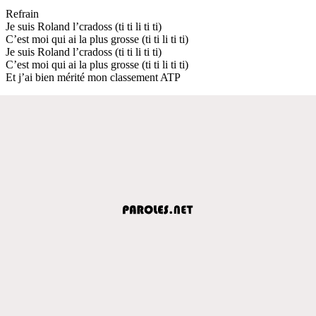
Refrain
Je suis Roland l’cradoss (ti ti li ti ti)
C’est moi qui ai la plus grosse (ti ti li ti ti)
Je suis Roland l’cradoss (ti ti li ti ti)
C’est moi qui ai la plus grosse (ti ti li ti ti)
Et j’ai bien mérité mon classement ATP