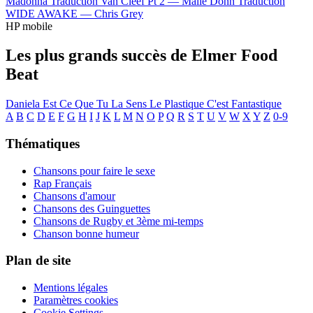
Madonna
Traduction Van Cleef Pt 2 —
Malie Donn
Traduction
WIDE AWAKE —
Chris Grey
HP mobile
Les plus grands succès de Elmer Food
Beat
Daniela
Est Ce Que Tu La Sens
Le Plastique C'est Fantastique
A
B
C
D
E
F
G
H
I
J
K
L
M
N
O
P
Q
R
S
T
U
V
W
X
Y
Z
0-9
Thématiques
Chansons pour faire le sexe
Rap Français
Chansons d'amour
Chansons des Guinguettes
Chansons de Rugby et 3ème mi-temps
Chanson bonne humeur
Plan de site
Mentions légales
Paramètres cookies
Cookie Settings