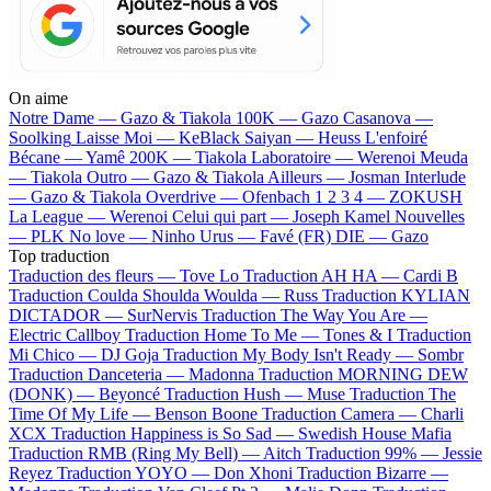
On aime
Notre Dame —
Gazo & Tiakola
100K —
Gazo
Casanova —
Soolking
Laisse Moi —
KeBlack
Saiyan —
Heuss L'enfoiré
Bécane —
Yamê
200K —
Tiakola
Laboratoire —
Werenoi
Meuda
—
Tiakola
Outro —
Gazo & Tiakola
Ailleurs —
Josman
Interlude
—
Gazo & Tiakola
Overdrive —
Ofenbach
1 2 3 4 —
ZOKUSH
La League —
Werenoi
Celui qui part —
Joseph Kamel
Nouvelles
—
PLK
No love —
Ninho
Urus —
Favé (FR)
DIE —
Gazo
Top traduction
Traduction des fleurs —
Tove Lo
Traduction AH HA —
Cardi B
Traduction Coulda Shoulda Woulda —
Russ
Traduction KYLIAN
DICTADOR —
SurNervis
Traduction The Way You Are —
Electric Callboy
Traduction Home To Me —
Tones & I
Traduction
Mi Chico —
DJ Goja
Traduction My Body Isn't Ready —
Sombr
Traduction Danceteria —
Madonna
Traduction MORNING DEW
(DONK) —
Beyoncé
Traduction Hush —
Muse
Traduction The
Time Of My Life —
Benson Boone
Traduction Camera —
Charli
XCX
Traduction Happiness is So Sad —
Swedish House Mafia
Traduction RMB (Ring My Bell) —
Aitch
Traduction 99% —
Jessie
Reyez
Traduction YOYO —
Don Xhoni
Traduction Bizarre —