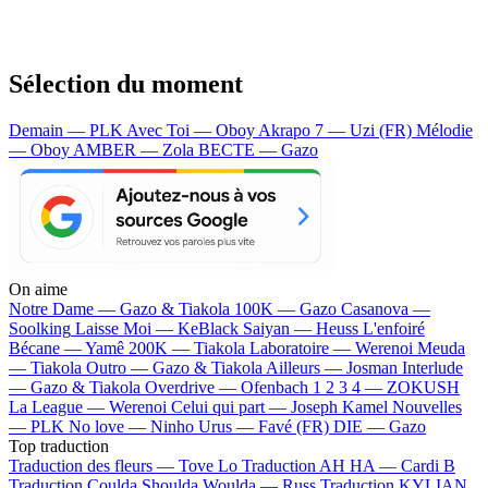
Sélection du moment
Demain — PLK
Avec Toi — Oboy
Akrapo 7 — Uzi (FR)
Mélodie
— Oboy
AMBER — Zola
BECTE — Gazo
On aime
Notre Dame —
Gazo & Tiakola
100K —
Gazo
Casanova —
Soolking
Laisse Moi —
KeBlack
Saiyan —
Heuss L'enfoiré
Bécane —
Yamê
200K —
Tiakola
Laboratoire —
Werenoi
Meuda
—
Tiakola
Outro —
Gazo & Tiakola
Ailleurs —
Josman
Interlude
—
Gazo & Tiakola
Overdrive —
Ofenbach
1 2 3 4 —
ZOKUSH
La League —
Werenoi
Celui qui part —
Joseph Kamel
Nouvelles
—
PLK
No love —
Ninho
Urus —
Favé (FR)
DIE —
Gazo
Top traduction
Traduction des fleurs —
Tove Lo
Traduction AH HA —
Cardi B
Traduction Coulda Shoulda Woulda —
Russ
Traduction KYLIAN