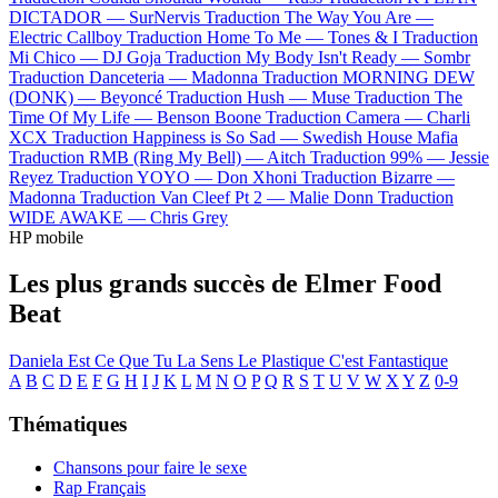
DICTADOR —
SurNervis
Traduction The Way You Are —
Electric Callboy
Traduction Home To Me —
Tones & I
Traduction
Mi Chico —
DJ Goja
Traduction My Body Isn't Ready —
Sombr
Traduction Danceteria —
Madonna
Traduction MORNING DEW
(DONK) —
Beyoncé
Traduction Hush —
Muse
Traduction The
Time Of My Life —
Benson Boone
Traduction Camera —
Charli
XCX
Traduction Happiness is So Sad —
Swedish House Mafia
Traduction RMB (Ring My Bell) —
Aitch
Traduction 99% —
Jessie
Reyez
Traduction YOYO —
Don Xhoni
Traduction Bizarre —
Madonna
Traduction Van Cleef Pt 2 —
Malie Donn
Traduction
WIDE AWAKE —
Chris Grey
HP mobile
Les plus grands succès de Elmer Food
Beat
Daniela
Est Ce Que Tu La Sens
Le Plastique C'est Fantastique
A
B
C
D
E
F
G
H
I
J
K
L
M
N
O
P
Q
R
S
T
U
V
W
X
Y
Z
0-9
Thématiques
Chansons pour faire le sexe
Rap Français