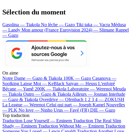
Sélection du moment
Gasolina — Tiakola
No lèche — Gazo
Tiki taka — Vacra
Médusa
— Landy
Mon amour (France Eurovision 2024) — Slimane
Rappel
— Gazo
On aime
Notre Dame —
Gazo & Tiakola
100K —
Gazo
Casanova —
Soolking
Laisse Moi —
KeBlack
Saiyan —
Heuss L'enfoiré
Bécane —
Yamê
200K —
Tiakola
Laboratoire —
Werenoi
Meuda
—
Tiakola
Outro —
Gazo & Tiakola
Ailleurs —
Josman
Interlude
—
Gazo & Tiakola
Overdrive —
Ofenbach
1 2 3 4 —
ZOKUSH
La League —
Werenoi
Celui qui part —
Joseph Kamel
Nouvelles
—
PLK
No love —
Ninho
Urus —
Favé (FR)
DIE —
Gazo
Top traduction
Traduction Lose Yourself —
Eminem
Traduction The Real Slim
Shady —
Eminem
Traduction Without Me —
Eminem
Traduction
Someone You Loved —
Lewis Capaldi
Traduction Another Love