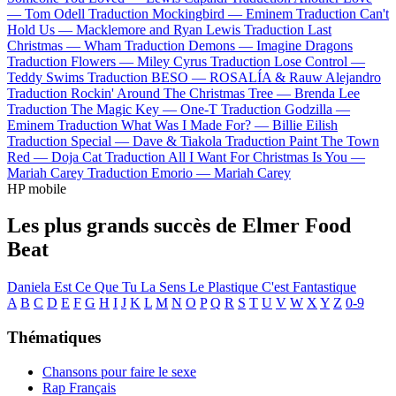
—
Tom Odell
Traduction Mockingbird —
Eminem
Traduction Can't
Hold Us —
Macklemore and Ryan Lewis
Traduction Last
Christmas —
Wham
Traduction Demons —
Imagine Dragons
Traduction Flowers —
Miley Cyrus
Traduction Lose Control —
Teddy Swims
Traduction BESO —
ROSALÍA & Rauw Alejandro
Traduction Rockin' Around The Christmas Tree —
Brenda Lee
Traduction The Magic Key —
One-T
Traduction Godzilla —
Eminem
Traduction What Was I Made For? —
Billie Eilish
Traduction Special —
Dave & Tiakola
Traduction Paint The Town
Red —
Doja Cat
Traduction All I Want For Christmas Is You —
Mariah Carey
Traduction Emorio —
Mariah Carey
HP mobile
Les plus grands succès de Elmer Food
Beat
Daniela
Est Ce Que Tu La Sens
Le Plastique C'est Fantastique
A
B
C
D
E
F
G
H
I
J
K
L
M
N
O
P
Q
R
S
T
U
V
W
X
Y
Z
0-9
Thématiques
Chansons pour faire le sexe
Rap Français