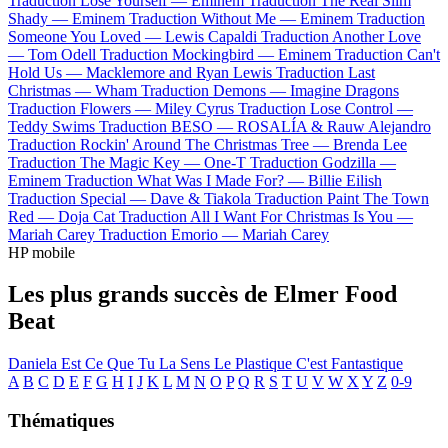
Traduction Lose Yourself —
Eminem
Traduction The Real Slim
Shady —
Eminem
Traduction Without Me —
Eminem
Traduction
Someone You Loved —
Lewis Capaldi
Traduction Another Love
—
Tom Odell
Traduction Mockingbird —
Eminem
Traduction Can't
Hold Us —
Macklemore and Ryan Lewis
Traduction Last
Christmas —
Wham
Traduction Demons —
Imagine Dragons
Traduction Flowers —
Miley Cyrus
Traduction Lose Control —
Teddy Swims
Traduction BESO —
ROSALÍA & Rauw Alejandro
Traduction Rockin' Around The Christmas Tree —
Brenda Lee
Traduction The Magic Key —
One-T
Traduction Godzilla —
Eminem
Traduction What Was I Made For? —
Billie Eilish
Traduction Special —
Dave & Tiakola
Traduction Paint The Town
Red —
Doja Cat
Traduction All I Want For Christmas Is You —
Mariah Carey
Traduction Emorio —
Mariah Carey
HP mobile
Les plus grands succès de Elmer Food
Beat
Daniela
Est Ce Que Tu La Sens
Le Plastique C'est Fantastique
A
B
C
D
E
F
G
H
I
J
K
L
M
N
O
P
Q
R
S
T
U
V
W
X
Y
Z
0-9
Thématiques