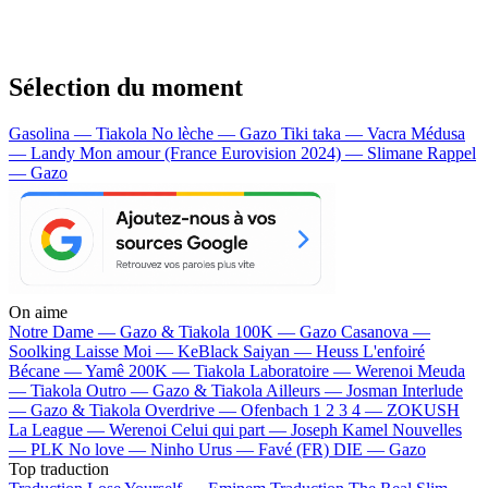
Sélection du moment
Gasolina — Tiakola
No lèche — Gazo
Tiki taka — Vacra
Médusa
— Landy
Mon amour (France Eurovision 2024) — Slimane
Rappel
— Gazo
On aime
Notre Dame —
Gazo & Tiakola
100K —
Gazo
Casanova —
Soolking
Laisse Moi —
KeBlack
Saiyan —
Heuss L'enfoiré
Bécane —
Yamê
200K —
Tiakola
Laboratoire —
Werenoi
Meuda
—
Tiakola
Outro —
Gazo & Tiakola
Ailleurs —
Josman
Interlude
—
Gazo & Tiakola
Overdrive —
Ofenbach
1 2 3 4 —
ZOKUSH
La League —
Werenoi
Celui qui part —
Joseph Kamel
Nouvelles
—
PLK
No love —
Ninho
Urus —
Favé (FR)
DIE —
Gazo
Top traduction