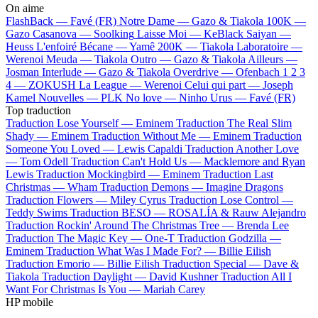
On aime
FlashBack —
Favé (FR)
Notre Dame —
Gazo & Tiakola
100K —
Gazo
Casanova —
Soolking
Laisse Moi —
KeBlack
Saiyan —
Heuss L'enfoiré
Bécane —
Yamê
200K —
Tiakola
Laboratoire —
Werenoi
Meuda —
Tiakola
Outro —
Gazo & Tiakola
Ailleurs —
Josman
Interlude —
Gazo & Tiakola
Overdrive —
Ofenbach
1 2 3
4 —
ZOKUSH
La League —
Werenoi
Celui qui part —
Joseph
Kamel
Nouvelles —
PLK
No love —
Ninho
Urus —
Favé (FR)
Top traduction
Traduction Lose Yourself —
Eminem
Traduction The Real Slim
Shady —
Eminem
Traduction Without Me —
Eminem
Traduction
Someone You Loved —
Lewis Capaldi
Traduction Another Love
—
Tom Odell
Traduction Can't Hold Us —
Macklemore and Ryan
Lewis
Traduction Mockingbird —
Eminem
Traduction Last
Christmas —
Wham
Traduction Demons —
Imagine Dragons
Traduction Flowers —
Miley Cyrus
Traduction Lose Control —
Teddy Swims
Traduction BESO —
ROSALÍA & Rauw Alejandro
Traduction Rockin' Around The Christmas Tree —
Brenda Lee
Traduction The Magic Key —
One-T
Traduction Godzilla —
Eminem
Traduction What Was I Made For? —
Billie Eilish
Traduction Emorio —
Billie Eilish
Traduction Special —
Dave &
Tiakola
Traduction Daylight —
David Kushner
Traduction All I
Want For Christmas Is You —
Mariah Carey
HP mobile