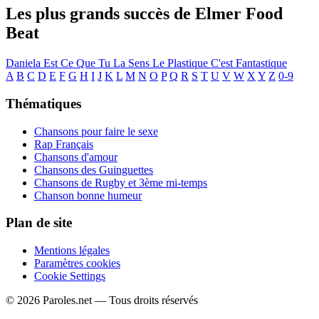
Les plus grands succès de Elmer Food
Beat
Daniela
Est Ce Que Tu La Sens
Le Plastique C'est Fantastique
A
B
C
D
E
F
G
H
I
J
K
L
M
N
O
P
Q
R
S
T
U
V
W
X
Y
Z
0-9
Thématiques
Chansons pour faire le sexe
Rap Français
Chansons d'amour
Chansons des Guinguettes
Chansons de Rugby et 3ème mi-temps
Chanson bonne humeur
Plan de site
Mentions légales
Paramètres cookies
Cookie Settings
© 2026 Paroles.net — Tous droits réservés