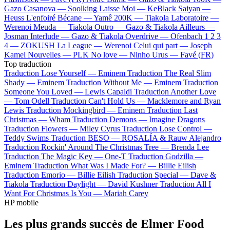
Gazo
Casanova —
Soolking
Laisse Moi —
KeBlack
Saiyan —
Heuss L'enfoiré
Bécane —
Yamê
200K —
Tiakola
Laboratoire —
Werenoi
Meuda —
Tiakola
Outro —
Gazo & Tiakola
Ailleurs —
Josman
Interlude —
Gazo & Tiakola
Overdrive —
Ofenbach
1 2 3
4 —
ZOKUSH
La League —
Werenoi
Celui qui part —
Joseph
Kamel
Nouvelles —
PLK
No love —
Ninho
Urus —
Favé (FR)
Top traduction
Traduction Lose Yourself —
Eminem
Traduction The Real Slim
Shady —
Eminem
Traduction Without Me —
Eminem
Traduction
Someone You Loved —
Lewis Capaldi
Traduction Another Love
—
Tom Odell
Traduction Can't Hold Us —
Macklemore and Ryan
Lewis
Traduction Mockingbird —
Eminem
Traduction Last
Christmas —
Wham
Traduction Demons —
Imagine Dragons
Traduction Flowers —
Miley Cyrus
Traduction Lose Control —
Teddy Swims
Traduction BESO —
ROSALÍA & Rauw Alejandro
Traduction Rockin' Around The Christmas Tree —
Brenda Lee
Traduction The Magic Key —
One-T
Traduction Godzilla —
Eminem
Traduction What Was I Made For? —
Billie Eilish
Traduction Emorio —
Billie Eilish
Traduction Special —
Dave &
Tiakola
Traduction Daylight —
David Kushner
Traduction All I
Want For Christmas Is You —
Mariah Carey
HP mobile
Les plus grands succès de Elmer Food