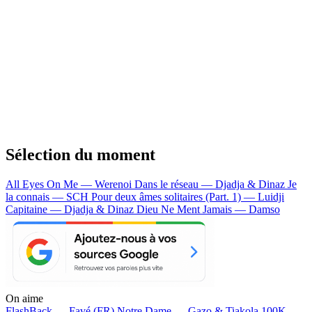
Sélection du moment
All Eyes On Me — Werenoi
Dans le réseau — Djadja & Dinaz
Je
la connais — SCH
Pour deux âmes solitaires (Part. 1) — Luidji
Capitaine — Djadja & Dinaz
Dieu Ne Ment Jamais — Damso
On aime
FlashBack —
Favé (FR)
Notre Dame —
Gazo & Tiakola
100K —