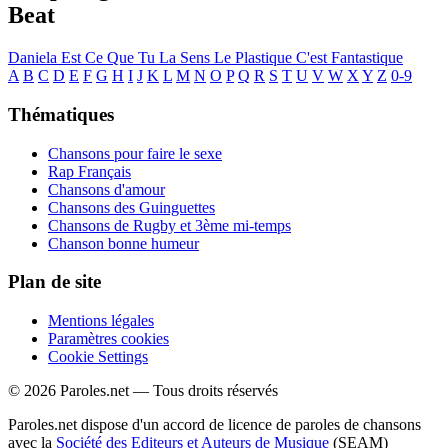
Beat
Daniela
Est Ce Que Tu La Sens
Le Plastique C'est Fantastique
A
B
C
D
E
F
G
H
I
J
K
L
M
N
O
P
Q
R
S
T
U
V
W
X
Y
Z
0-9
Thématiques
Chansons pour faire le sexe
Rap Français
Chansons d'amour
Chansons des Guinguettes
Chansons de Rugby et 3ème mi-temps
Chanson bonne humeur
Plan de site
Mentions légales
Paramètres cookies
Cookie Settings
© 2026 Paroles.net — Tous droits réservés
Paroles.net dispose d'un accord de licence de paroles de chansons
avec la
Société des Editeurs et Auteurs de Musique
(SEAM)