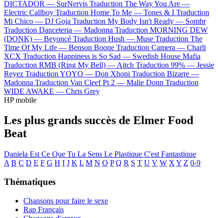
DICTADOR —
SurNervis
Traduction The Way You Are —
Electric Callboy
Traduction Home To Me —
Tones & I
Traduction
Mi Chico —
DJ Goja
Traduction My Body Isn't Ready —
Sombr
Traduction Danceteria —
Madonna
Traduction MORNING DEW
(DONK) —
Beyoncé
Traduction Hush —
Muse
Traduction The
Time Of My Life —
Benson Boone
Traduction Camera —
Charli
XCX
Traduction Happiness is So Sad —
Swedish House Mafia
Traduction RMB (Ring My Bell) —
Aitch
Traduction 99% —
Jessie
Reyez
Traduction YOYO —
Don Xhoni
Traduction Bizarre —
Madonna
Traduction Van Cleef Pt 2 —
Malie Donn
Traduction
WIDE AWAKE —
Chris Grey
HP mobile
Les plus grands succès de Elmer Food
Beat
Daniela
Est Ce Que Tu La Sens
Le Plastique C'est Fantastique
A
B
C
D
E
F
G
H
I
J
K
L
M
N
O
P
Q
R
S
T
U
V
W
X
Y
Z
0-9
Thématiques
Chansons pour faire le sexe
Rap Français