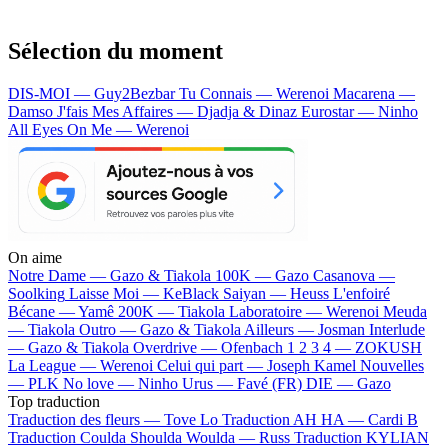
Sélection du moment
DIS-MOI — Guy2Bezbar
Tu Connais — Werenoi
Macarena —
Damso
J'fais Mes Affaires — Djadja & Dinaz
Eurostar — Ninho
All Eyes On Me — Werenoi
On aime
Notre Dame —
Gazo & Tiakola
100K —
Gazo
Casanova —
Soolking
Laisse Moi —
KeBlack
Saiyan —
Heuss L'enfoiré
Bécane —
Yamê
200K —
Tiakola
Laboratoire —
Werenoi
Meuda
—
Tiakola
Outro —
Gazo & Tiakola
Ailleurs —
Josman
Interlude
—
Gazo & Tiakola
Overdrive —
Ofenbach
1 2 3 4 —
ZOKUSH
La League —
Werenoi
Celui qui part —
Joseph Kamel
Nouvelles
—
PLK
No love —
Ninho
Urus —
Favé (FR)
DIE —
Gazo
Top traduction
Traduction des fleurs —
Tove Lo
Traduction AH HA —
Cardi B
Traduction Coulda Shoulda Woulda —
Russ
Traduction KYLIAN