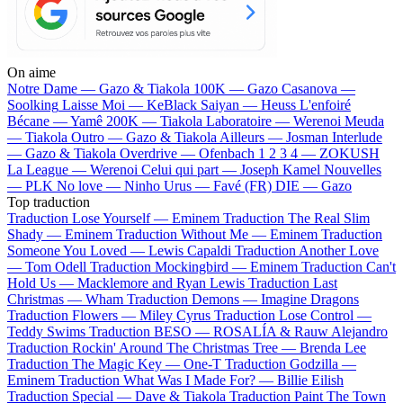
On aime
Notre Dame —
Gazo & Tiakola
100K —
Gazo
Casanova —
Soolking
Laisse Moi —
KeBlack
Saiyan —
Heuss L'enfoiré
Bécane —
Yamê
200K —
Tiakola
Laboratoire —
Werenoi
Meuda
—
Tiakola
Outro —
Gazo & Tiakola
Ailleurs —
Josman
Interlude
—
Gazo & Tiakola
Overdrive —
Ofenbach
1 2 3 4 —
ZOKUSH
La League —
Werenoi
Celui qui part —
Joseph Kamel
Nouvelles
—
PLK
No love —
Ninho
Urus —
Favé (FR)
DIE —
Gazo
Top traduction
Traduction Lose Yourself —
Eminem
Traduction The Real Slim
Shady —
Eminem
Traduction Without Me —
Eminem
Traduction
Someone You Loved —
Lewis Capaldi
Traduction Another Love
—
Tom Odell
Traduction Mockingbird —
Eminem
Traduction Can't
Hold Us —
Macklemore and Ryan Lewis
Traduction Last
Christmas —
Wham
Traduction Demons —
Imagine Dragons
Traduction Flowers —
Miley Cyrus
Traduction Lose Control —
Teddy Swims
Traduction BESO —
ROSALÍA & Rauw Alejandro
Traduction Rockin' Around The Christmas Tree —
Brenda Lee
Traduction The Magic Key —
One-T
Traduction Godzilla —
Eminem
Traduction What Was I Made For? —
Billie Eilish
Traduction Special —
Dave & Tiakola
Traduction Paint The Town