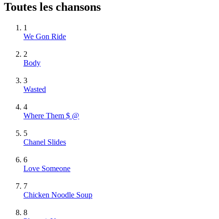
Toutes les chansons
1
We Gon Ride
2
Body
3
Wasted
4
Where Them $ @
5
Chanel Slides
6
Love Someone
7
Chicken Noodle Soup
8