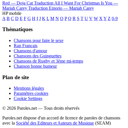
Red —
Doja Cat
Traduction All I Want For Christmas Is You —
Mariah Carey
Traduction Emorio —
Mariah Carey
HP mobile
A
B
C
D
E
F
G
H
I
J
K
L
M
N
O
P
Q
R
S
T
U
V
W
X
Y
Z
0-9
Thématiques
Chansons pour faire le sexe
Rap Français
Chansons d'amour
Chansons des Guinguettes
Chansons de Rugby et 3ème mi-temps
Chanson bonne humeur
Plan de site
Mentions légales
Paramètres cookies
Cookie Settings
© 2026 Paroles.net — Tous droits réservés
Paroles.net dispose d'un accord de licence de paroles de chansons
avec la
Société des Editeurs et Auteurs de Musique
(SEAM)