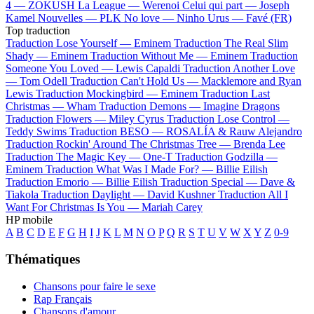
4 —
ZOKUSH
La League —
Werenoi
Celui qui part —
Joseph
Kamel
Nouvelles —
PLK
No love —
Ninho
Urus —
Favé (FR)
Top traduction
Traduction Lose Yourself —
Eminem
Traduction The Real Slim
Shady —
Eminem
Traduction Without Me —
Eminem
Traduction
Someone You Loved —
Lewis Capaldi
Traduction Another Love
—
Tom Odell
Traduction Can't Hold Us —
Macklemore and Ryan
Lewis
Traduction Mockingbird —
Eminem
Traduction Last
Christmas —
Wham
Traduction Demons —
Imagine Dragons
Traduction Flowers —
Miley Cyrus
Traduction Lose Control —
Teddy Swims
Traduction BESO —
ROSALÍA & Rauw Alejandro
Traduction Rockin' Around The Christmas Tree —
Brenda Lee
Traduction The Magic Key —
One-T
Traduction Godzilla —
Eminem
Traduction What Was I Made For? —
Billie Eilish
Traduction Emorio —
Billie Eilish
Traduction Special —
Dave &
Tiakola
Traduction Daylight —
David Kushner
Traduction All I
Want For Christmas Is You —
Mariah Carey
HP mobile
A
B
C
D
E
F
G
H
I
J
K
L
M
N
O
P
Q
R
S
T
U
V
W
X
Y
Z
0-9
Thématiques
Chansons pour faire le sexe
Rap Français
Chansons d'amour