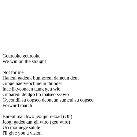
Geureoke geureoke
We win on the straight
Not for me
Haneul gadeuk bunnoreul dameun deut
Gipge naeryeochineun thunder
Inae jikyeonaen ttang geu wie
Gitbareul deulgo tto matseo ssawo
Gyeondil su eopseo deoneun sumeul su eopseo
Forward march
Bareul matchwo jeonjin reload (Oh)
Jeogi gadeukan gil wiro (geu wiro)
Uri moduege salute
I'll give you a vision