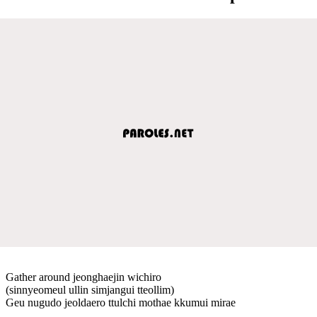
Gather around jeonghaejin wichiro
(sinnyeomeul ullin simjangui tteollim)
Geu nugudo jeoldaero ttulchi mothae kkumui mirae