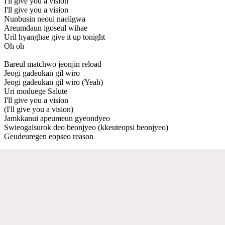
I'll give you a vision
I'll give you a vision
Nunbusin neoui naeilgwa
Areumdaun igoseul wihae
Uril hyanghae give it up tonight
Oh oh
Bareul matchwo jeonjin reload
Jeogi gadeukan gil wiro
Jeogi gadeukan gil wiro (Yeah)
Uri moduege Salute
I'll give you a vision
(I'll give you a vision)
Jamkkanui apeumeun gyeondyeo
Swieogalsurok deo beonjyeo (kkeuteopsi beonjyeo)
Geudeuregen eopseo reason