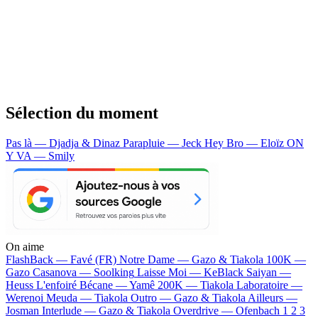
Sélection du moment
Pas là — Djadja & Dinaz
Parapluie — Jeck
Hey Bro — Eloïz
ON
Y VA — Smily
On aime
FlashBack —
Favé (FR)
Notre Dame —
Gazo & Tiakola
100K —
Gazo
Casanova —
Soolking
Laisse Moi —
KeBlack
Saiyan —
Heuss L'enfoiré
Bécane —
Yamê
200K —
Tiakola
Laboratoire —
Werenoi
Meuda —
Tiakola
Outro —
Gazo & Tiakola
Ailleurs —
Josman
Interlude —
Gazo & Tiakola
Overdrive —
Ofenbach
1 2 3