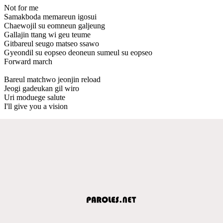
Not for me
Samakboda memareun igosui
Chaewojil su eomneun galjeung
Gallajin ttang wi geu teume
Gitbareul seugo matseo ssawo
Gyeondil su eopseo deoneun sumeul su eopseo
Forward march
Bareul matchwo jeonjin reload
Jeogi gadeukan gil wiro
Uri moduege salute
I'll give you a vision