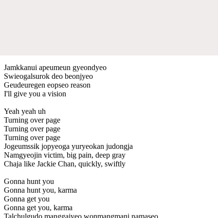
Jamkkanui apeumeun gyeondyeo
Swieogalsurok deo beonjyeo
Geudeuregen eopseo reason
I'll give you a vision
Yeah yeah uh
Turning over page
Turning over page
Turning over page
Jogeumssik jopyeoga yuryeokan judongja
Namgyeojin victim, big pain, deep gray
Chaja like Jackie Chan, quickly, swiftly
Gonna hunt you
Gonna hunt you, karma
Gonna get you
Gonna get you, karma
Talchulgudo manggajyeo wonmangmani namaseo