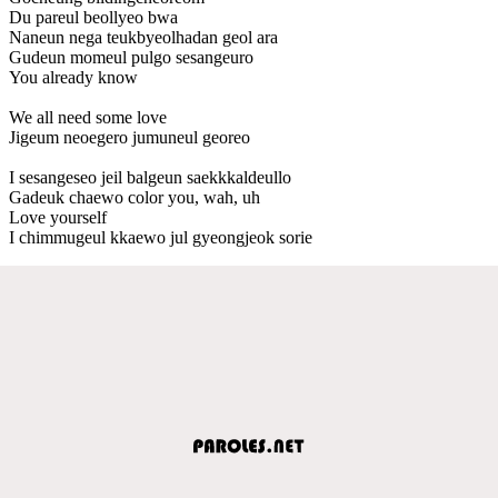
Du pareul beollyeo bwa
Naneun nega teukbyeolhadan geol ara
Gudeun momeul pulgo sesangeuro
You already know
We all need some love
Jigeum neoegero jumuneul georeo
I sesangeseo jeil balgeun saekkkaldeullo
Gadeuk chaewo color you, wah, uh
Love yourself
I chimmugeul kkaewo jul gyeongjeok sorie