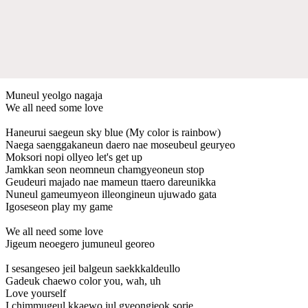
Muneul yeolgo nagaja
We all need some love
Haneurui saegeun sky blue (My color is rainbow)
Naega saenggakaneun daero nae moseubeul geuryeo
Moksori nopi ollyeo let's get up
Jamkkan seon neomneun chamgyeoneun stop
Geudeuri majado nae mameun ttaero dareunikka
Nuneul gameumyeon illeongineun ujuwado gata
Igoseseon play my game
We all need some love
Jigeum neoegero jumuneul georeo
I sesangeseo jeil balgeun saekkkaldeullo
Gadeuk chaewo color you, wah, uh
Love yourself
I chimmugeul kkaewo jul gyeongjeok sorie