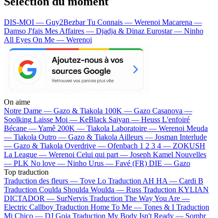
Sélection du moment
DIS-MOI — Guy2Bezbar
Tu Connais — Werenoi
Macarena —
Damso
J'fais Mes Affaires — Djadja & Dinaz
Eurostar — Ninho
All Eyes On Me — Werenoi
On aime
Notre Dame —
Gazo & Tiakola
100K —
Gazo
Casanova —
Soolking
Laisse Moi —
KeBlack
Saiyan —
Heuss L'enfoiré
Bécane —
Yamê
200K —
Tiakola
Laboratoire —
Werenoi
Meuda
—
Tiakola
Outro —
Gazo & Tiakola
Ailleurs —
Josman
Interlude
—
Gazo & Tiakola
Overdrive —
Ofenbach
1 2 3 4 —
ZOKUSH
La League —
Werenoi
Celui qui part —
Joseph Kamel
Nouvelles
—
PLK
No love —
Ninho
Urus —
Favé (FR)
DIE —
Gazo
Top traduction
Traduction des fleurs —
Tove Lo
Traduction AH HA —
Cardi B
Traduction Coulda Shoulda Woulda —
Russ
Traduction KYLIAN
DICTADOR —
SurNervis
Traduction The Way You Are —
Electric Callboy
Traduction Home To Me —
Tones & I
Traduction
Mi Chico —
DJ Goja
Traduction My Body Isn't Ready —
Sombr