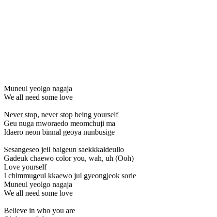
Muneul yeolgo nagaja
We all need some love
Never stop, never stop being yourself
Geu nuga mworaedo meomchuji ma
Idaero neon binnal geoya nunbusige
Sesangeseo jeil balgeun saekkkaldeullo
Gadeuk chaewo color you, wah, uh (Ooh)
Love yourself
I chimmugeul kkaewo jul gyeongjeok sorie
Muneul yeolgo nagaja
We all need some love
Believe in who you are