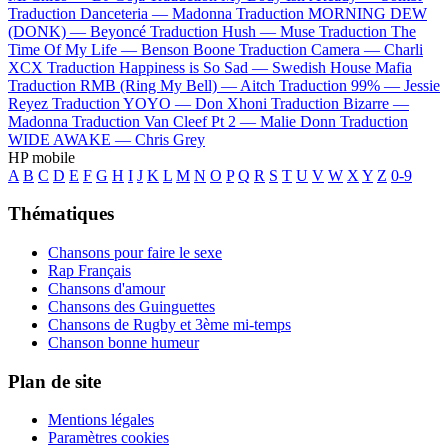
Traduction Danceteria —
Madonna
Traduction MORNING DEW
(DONK) —
Beyoncé
Traduction Hush —
Muse
Traduction The
Time Of My Life —
Benson Boone
Traduction Camera —
Charli
XCX
Traduction Happiness is So Sad —
Swedish House Mafia
Traduction RMB (Ring My Bell) —
Aitch
Traduction 99% —
Jessie
Reyez
Traduction YOYO —
Don Xhoni
Traduction Bizarre —
Madonna
Traduction Van Cleef Pt 2 —
Malie Donn
Traduction
WIDE AWAKE —
Chris Grey
HP mobile
A
B
C
D
E
F
G
H
I
J
K
L
M
N
O
P
Q
R
S
T
U
V
W
X
Y
Z
0-9
Thématiques
Chansons pour faire le sexe
Rap Français
Chansons d'amour
Chansons des Guinguettes
Chansons de Rugby et 3ème mi-temps
Chanson bonne humeur
Plan de site
Mentions légales
Paramètres cookies