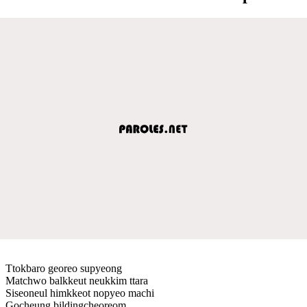
Ttokbaro georeo supyeong
Matchwo balkkeut neukkim ttara
Siseoneul himkkeot nopyeo machi
Gocheung bildingcheoreom