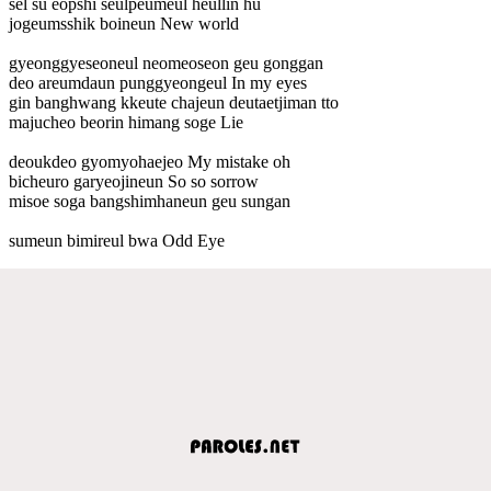
sel su eopshi seulpeumeul heullin hu
jogeumsshik boineun New world
gyeonggyeseoneul neomeoseon geu gonggan
deo areumdaun punggyeongeul In my eyes
gin banghwang kkeute chajeun deutaetjiman tto
majucheo beorin himang soge Lie
deoukdeo gyomyohaejeo My mistake oh
bicheuro garyeojineun So so sorrow
misoe soga bangshimhaneun geu sungan
sumeun bimireul bwa Odd Eye