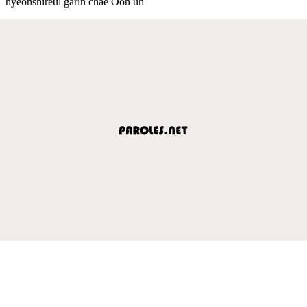
hyeonshireul garin chae Ooh uh