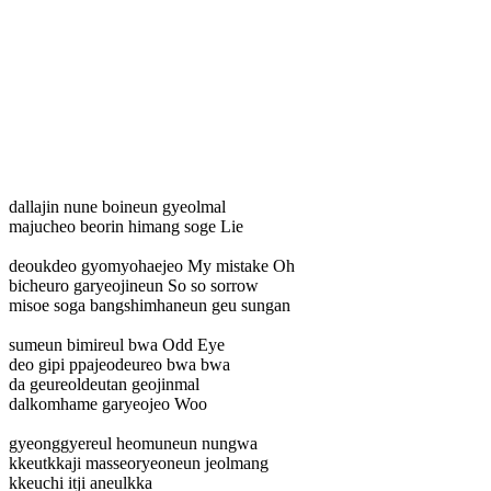
dallajin nune boineun gyeolmal
majucheo beorin himang soge Lie
deoukdeo gyomyohaejeo My mistake Oh
bicheuro garyeojineun So so sorrow
misoe soga bangshimhaneun geu sungan
sumeun bimireul bwa Odd Eye
deo gipi ppajeodeureo bwa bwa
da geureoldeutan geojinmal
dalkomhame garyeojeo Woo
gyeonggyereul heomuneun nungwa
kkeutkkaji masseoryeoneun jeolmang
kkeuchi itji aneulkka