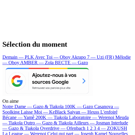
Sélection du moment
Demain — PLK
Avec Toi — Oboy
Akrapo 7 — Uzi (FR)
Mélodie
— Oboy
AMBER — Zola
BECTE — Gazo
On aime
Notre Dame —
Gazo & Tiakola
100K —
Gazo
Casanova —
Soolking
Laisse Moi —
KeBlack
Saiyan —
Heuss L'enfoiré
Bécane —
Yamê
200K —
Tiakola
Laboratoire —
Werenoi
Meuda
—
Tiakola
Outro —
Gazo & Tiakola
Ailleurs —
Josman
Interlude
—
Gazo & Tiakola
Overdrive —
Ofenbach
1 2 3 4 —
ZOKUSH
La League —
Werenoi
Celui qui part —
Joseph Kamel
Nouvelles