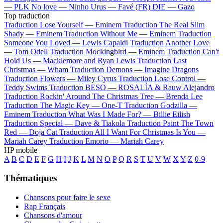
—
PLK
No love —
Ninho
Urus —
Favé (FR)
DIE —
Gazo
Top traduction
Traduction Lose Yourself —
Eminem
Traduction The Real Slim
Shady —
Eminem
Traduction Without Me —
Eminem
Traduction
Someone You Loved —
Lewis Capaldi
Traduction Another Love
—
Tom Odell
Traduction Mockingbird —
Eminem
Traduction Can't
Hold Us —
Macklemore and Ryan Lewis
Traduction Last
Christmas —
Wham
Traduction Demons —
Imagine Dragons
Traduction Flowers —
Miley Cyrus
Traduction Lose Control —
Teddy Swims
Traduction BESO —
ROSALÍA & Rauw Alejandro
Traduction Rockin' Around The Christmas Tree —
Brenda Lee
Traduction The Magic Key —
One-T
Traduction Godzilla —
Eminem
Traduction What Was I Made For? —
Billie Eilish
Traduction Special —
Dave & Tiakola
Traduction Paint The Town
Red —
Doja Cat
Traduction All I Want For Christmas Is You —
Mariah Carey
Traduction Emorio —
Mariah Carey
HP mobile
A
B
C
D
E
F
G
H
I
J
K
L
M
N
O
P
Q
R
S
T
U
V
W
X
Y
Z
0-9
Thématiques
Chansons pour faire le sexe
Rap Français
Chansons d'amour