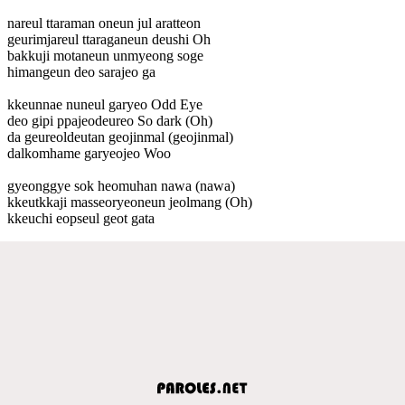
nareul ttaraman oneun jul aratteon
geurimjareul ttaraganeun deushi Oh
bakkuji motaneun unmyeong soge
himangeun deo sarajeo ga
kkeunnae nuneul garyeo Odd Eye
deo gipi ppajeodeureo So dark (Oh)
da geureoldeutan geojinmal (geojinmal)
dalkomhame garyeojeo Woo
gyeonggye sok heomuhan nawa (nawa)
kkeutkkaji masseoryeoneun jeolmang (Oh)
kkeuchi eopseul geot gata