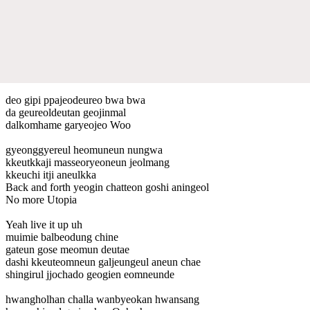
deo gipi ppajeodeureo bwa bwa
da geureoldeutan geojinmal
dalkomhame garyeojeo Woo
gyeonggyereul heomuneun nungwa
kkeutkkaji masseoryeoneun jeolmang
kkeuchi itji aneulkka
Back and forth yeogin chatteon goshi aningeol
No more Utopia
Yeah live it up uh
muimie balbeodung chine
gateun gose meomun deutae
dashi kkeuteomneun galjeungeul aneun chae
shingirul jjochado geogien eomneunde
hwangholhan challa wanbyeokan hwansang