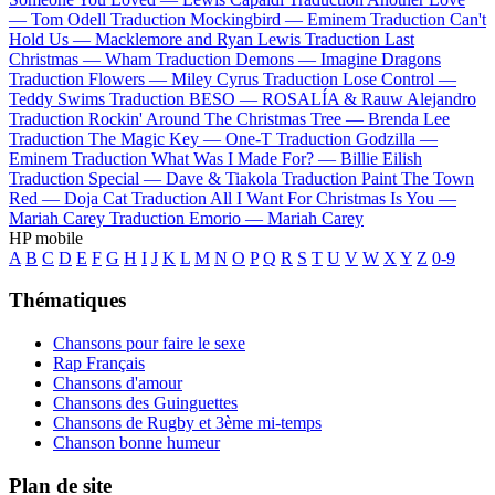
—
Tom Odell
Traduction Mockingbird —
Eminem
Traduction Can't
Hold Us —
Macklemore and Ryan Lewis
Traduction Last
Christmas —
Wham
Traduction Demons —
Imagine Dragons
Traduction Flowers —
Miley Cyrus
Traduction Lose Control —
Teddy Swims
Traduction BESO —
ROSALÍA & Rauw Alejandro
Traduction Rockin' Around The Christmas Tree —
Brenda Lee
Traduction The Magic Key —
One-T
Traduction Godzilla —
Eminem
Traduction What Was I Made For? —
Billie Eilish
Traduction Special —
Dave & Tiakola
Traduction Paint The Town
Red —
Doja Cat
Traduction All I Want For Christmas Is You —
Mariah Carey
Traduction Emorio —
Mariah Carey
HP mobile
A
B
C
D
E
F
G
H
I
J
K
L
M
N
O
P
Q
R
S
T
U
V
W
X
Y
Z
0-9
Thématiques
Chansons pour faire le sexe
Rap Français
Chansons d'amour
Chansons des Guinguettes
Chansons de Rugby et 3ème mi-temps
Chanson bonne humeur
Plan de site