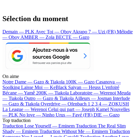
Sélection du moment
Demain — PLK
Avec Toi — Oboy
Akrapo 7 — Uzi (FR)
Mélodie
— Oboy
AMBER — Zola
BECTE — Gazo
On aime
Notre Dame —
Gazo & Tiakola
100K —
Gazo
Casanova —
Soolking
Laisse Moi —
KeBlack
Saiyan —
Heuss L'enfoiré
Bécane —
Yamê
200K —
Tiakola
Laboratoire —
Werenoi
Meuda
—
Tiakola
Outro —
Gazo & Tiakola
Ailleurs —
Josman
Interlude
—
Gazo & Tiakola
Overdrive —
Ofenbach
1 2 3 4 —
ZOKUSH
La League —
Werenoi
Celui qui part —
Joseph Kamel
Nouvelles
—
PLK
No love —
Ninho
Urus —
Favé (FR)
DIE —
Gazo
Top traduction
Traduction Lose Yourself —
Eminem
Traduction The Real Slim
Shady —
Eminem
Traduction Without Me —
Eminem
Traduction
Someone You Loved —
Lewis Capaldi
Traduction Another Love