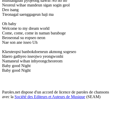
Bulssanghan pyojeong ttawin No no no
Neoreul wihae mandeun sigan sogin geol
Deo isang
Tteonagal saenggageun haji ma
Oh baby
Welcome to my dream world
Come, come, come in naman baraboge
Beoseonal su eopseo neon
Nae son ane isseo Uh
Kkeuteopsi banbokdoeneun akmong sogeseo
Idaero gathyeo isseojwo yeongwonhi
Namaneul wihan inhyeongcheoreom
Baby good Night
Baby good Night
Paroles.net dispose d'un accord de licence de paroles de chansons
avec la
Société des Editeurs et Auteurs de Musique
(SEAM)