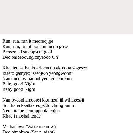
Run, run, run it meoreojige
Run, run, run it boiji anhneun gose
Beoseonal su eopseul geol
Deo balbeodung chyeodo Oh
Kkeuteopsi banbokdoeneun akmong sogeseo
Idaero gathyeo isseojwo yeongwonhi
Namaneul wihan inhyeongcheoreom
Baby good Night
Baby good Night
Nan byeonhameopsi kkumeul jihwihagessji
Son hana kkattak eopsido chungbunhi
Neon ttame heumppeok jeojeo
Kkaeji moshal tende
Malhaebwa (Wake me now)
Deo bireobwa (Scary night)