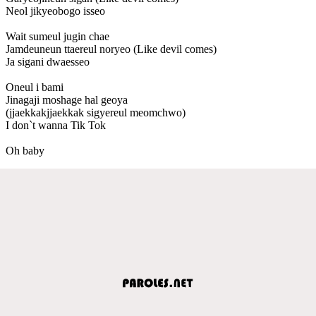
Neol jikyeobogo isseo
Wait sumeul jugin chae
Jamdeuneun ttaereul noryeo (Like devil comes)
Ja sigani dwaesseo
Oneul i bami
Jinagaji moshage hal geoya
(jjaekkakjjaekkak sigyereul meomchwo)
I don`t wanna Tik Tok
Oh baby