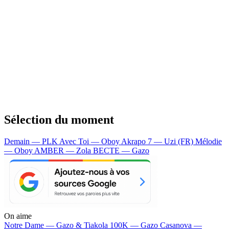
Sélection du moment
Demain — PLK
Avec Toi — Oboy
Akrapo 7 — Uzi (FR)
Mélodie
— Oboy
AMBER — Zola
BECTE — Gazo
On aime
Notre Dame —
Gazo & Tiakola
100K —
Gazo
Casanova —