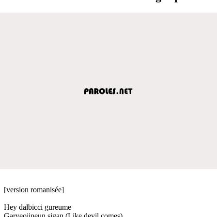
[version romanisée]
Hey dalbicci gureume
Garyeojineun sigan (Like devil comes)