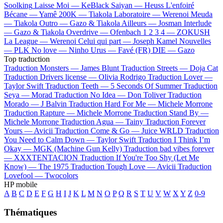
Soolking
Laisse Moi —
KeBlack
Saiyan —
Heuss L'enfoiré
Bécane —
Yamê
200K —
Tiakola
Laboratoire —
Werenoi
Meuda
—
Tiakola
Outro —
Gazo & Tiakola
Ailleurs —
Josman
Interlude
—
Gazo & Tiakola
Overdrive —
Ofenbach
1 2 3 4 —
ZOKUSH
La League —
Werenoi
Celui qui part —
Joseph Kamel
Nouvelles
—
PLK
No love —
Ninho
Urus —
Favé (FR)
DIE —
Gazo
Top traduction
Traduction Monsters —
James Blunt
Traduction Streets —
Doja Cat
Traduction Drivers license —
Olivia Rodrigo
Traduction Lover —
Taylor Swift
Traduction Teeth —
5 Seconds Of Summer
Traduction
Seya —
Morad
Traduction No Idea —
Don Toliver
Traduction
Morado —
J Balvin
Traduction Hard For Me —
Michele Morrone
Traduction Rapture —
Michele Morrone
Traduction Stand By —
Michele Morrone
Traduction Agua —
Tainy
Traduction Forever
Yours —
Avicii
Traduction Come & Go —
Juice WRLD
Traduction
You Need to Calm Down —
Taylor Swift
Traduction I Think I’m
Okay —
MGK (Machine Gun Kelly)
Traduction bad vibes forever
—
XXXTENTACION
Traduction If You're Too Shy (Let Me
Know) —
The 1975
Traduction Tough Love —
Avicii
Traduction
Lovefool —
Twocolors
HP mobile
A
B
C
D
E
F
G
H
I
J
K
L
M
N
O
P
Q
R
S
T
U
V
W
X
Y
Z
0-9
Thématiques