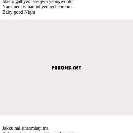
Idaero gathyeo isseojwo yeongwonhi
Namaneul wihan inhyeongcheoreom
Baby good Night
Jakku nal siheomhaji ma