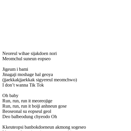
Neoreul wihae sijakdoen nori
Meomchul suneun eopseo
Jigeum i bami
Jinagaji moshage hal geoya
(jjaekkakjjaekkak sigyereul meomchwo)
I don’t wanna Tik Tok
Oh baby
Run, run, run it meoreojige
Run, run, run it boiji anhneun gose
Beoseonal su eopseul geol
Deo balbeodung chyeodo Oh
Kkeuteopsi banbokdoeneun akmong sogeseo