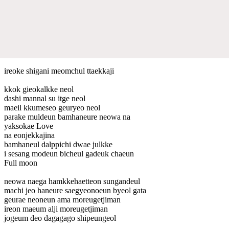
ireoke shigani meomchul ttaekkaji
kkok gieokalkke neol
dashi mannal su itge neol
maeil kkumeseo geuryeo neol
parake muldeun bamhaneure neowa na
yaksokae Love
na eonjekkajina
bamhaneul dalppichi dwae julkke
i sesang modeun bicheul gadeuk chaeun
Full moon
neowa naega hamkkehaetteon sungandeul
machi jeo haneure saegyeonoeun byeol gata
geurae neoneun ama moreugetjiman
ireon maeum alji moreugetjiman
jogeum deo dagagago shipeungeol