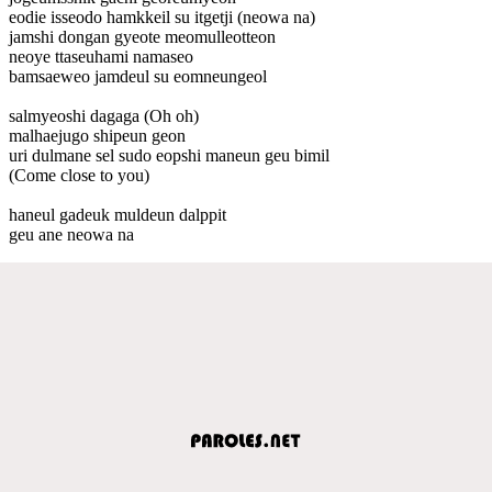
eodie isseodo hamkkeil su itgetji (neowa na)
jamshi dongan gyeote meomulleotteon
neoye ttaseuhami namaseo
bamsaeweo jamdeul su eomneungeol
salmyeoshi dagaga (Oh oh)
malhaejugo shipeun geon
uri dulmane sel sudo eopshi maneun geu bimil
(Come close to you)
haneul gadeuk muldeun dalppit
geu ane neowa na