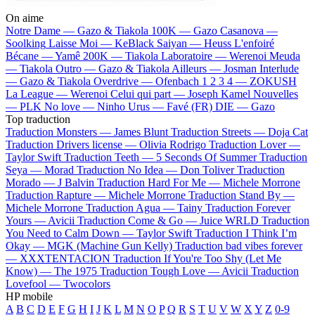
On aime
Notre Dame —
Gazo & Tiakola
100K —
Gazo
Casanova —
Soolking
Laisse Moi —
KeBlack
Saiyan —
Heuss L'enfoiré
Bécane —
Yamê
200K —
Tiakola
Laboratoire —
Werenoi
Meuda
—
Tiakola
Outro —
Gazo & Tiakola
Ailleurs —
Josman
Interlude
—
Gazo & Tiakola
Overdrive —
Ofenbach
1 2 3 4 —
ZOKUSH
La League —
Werenoi
Celui qui part —
Joseph Kamel
Nouvelles
—
PLK
No love —
Ninho
Urus —
Favé (FR)
DIE —
Gazo
Top traduction
Traduction Monsters —
James Blunt
Traduction Streets —
Doja Cat
Traduction Drivers license —
Olivia Rodrigo
Traduction Lover —
Taylor Swift
Traduction Teeth —
5 Seconds Of Summer
Traduction
Seya —
Morad
Traduction No Idea —
Don Toliver
Traduction
Morado —
J Balvin
Traduction Hard For Me —
Michele Morrone
Traduction Rapture —
Michele Morrone
Traduction Stand By —
Michele Morrone
Traduction Agua —
Tainy
Traduction Forever
Yours —
Avicii
Traduction Come & Go —
Juice WRLD
Traduction
You Need to Calm Down —
Taylor Swift
Traduction I Think I’m
Okay —
MGK (Machine Gun Kelly)
Traduction bad vibes forever
—
XXXTENTACION
Traduction If You're Too Shy (Let Me
Know) —
The 1975
Traduction Tough Love —
Avicii
Traduction
Lovefool —
Twocolors
HP mobile
A
B
C
D
E
F
G
H
I
J
K
L
M
N
O
P
Q
R
S
T
U
V
W
X
Y
Z
0-9