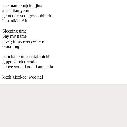
nae mam eonjekkajina
al su ittamyeon
geureoke yeongweonhi urin
hananikka Ah
Sleeping time
Say my name
Everytime, everywhere
Good night
bam haneure jeo dalppichi
gipge jamdeureodo
neoye soneul nochi aneulkke
kkok gieokae jweo nal