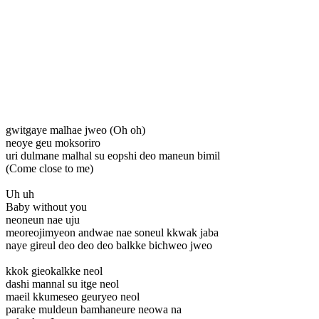
gwitgaye malhae jweo (Oh oh)
neoye geu moksoriro
uri dulmane malhal su eopshi deo maneun bimil
(Come close to me)
Uh uh
Baby without you
neoneun nae uju
meoreojimyeon andwae nae soneul kkwak jaba
naye gireul deo deo deo balkke bichweo jweo
kkok gieokalkke neol
dashi mannal su itge neol
maeil kkumeseo geuryeo neol
parake muldeun bamhaneure neowa na