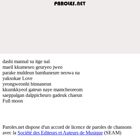
dashi mannal su itge nal
maeil kkumeseo geuryeo jweo
parake muldeun bamhaneure neowa na
yaksokae Love
yeongweonhi binnaneun
kkumkkyeol gateun naye mamcheoreom
saeppalgan dalppicheuro gadeuk chaeun
Full moon
Paroles.net dispose d'un accord de licence de paroles de chansons
avec la
Société des Editeurs et Auteurs de Musique
(SEAM)