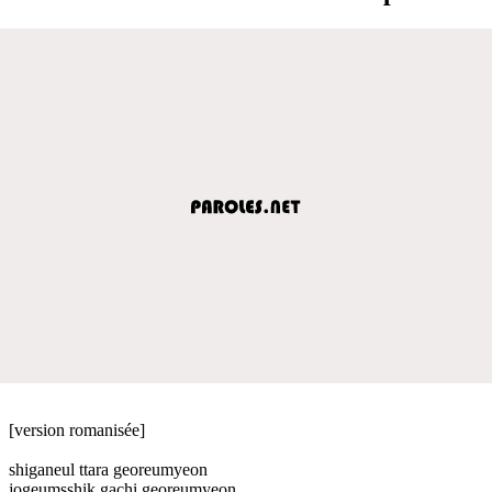
[version romanisée]
shiganeul ttara georeumyeon
jogeumsshik gachi georeumyeon